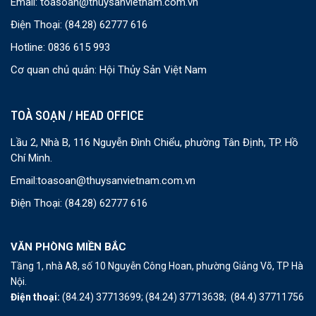
Email:
toasoan@thuysanvietnam.com.vn
Điện Thoại:
(84.28) 62777 616
Hotline: 0836 615 993
Cơ quan chủ quản: Hội Thủy Sản Việt Nam
TOÀ SOẠN / HEAD OFFICE
Lầu 2, Nhà B, 116 Nguyễn Đình Chiểu, phường Tân Định, TP. Hồ
Chí Minh.
Email:
toasoan@thuysanvietnam.com.vn
Điện Thoại:
(84.28) 62777 616
VĂN PHÒNG MIỀN BẮC
Tầng 1, nhà A8, số 10 Nguyễn Công Hoan, phường Giảng Võ, TP Hà
Nội.
Điện thoại:
(84.24) 37713699;
(84.24) 37713638;
(84.4) 37711756