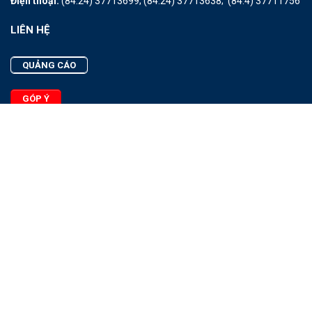
Điện thoại:
(84.24) 37713699;
(84.24) 37713638;
(84.4) 37711756
LIÊN HỆ
QUẢNG CÁO
GÓP Ý
LIÊN HỆ
Quảng Cáo
Góp Ý
Facebook
2025 - © Bản quyền thuộc Tạp chí Thủy sản Việt Nam
Cấm sao chép dưới mọi hình thức nếu không có sự chấp thuận
bằng văn bản