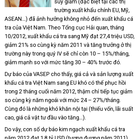
suy giảm (đặc biệt tại các thị
trường xuất khẩu chính EU, Mỹ,
ASEAN…) đã ảnh hưởng không nhỏ đến xuất khẩu cá
tra của Việt Nam. Theo Tổng cục Hải quan, tháng
10/2012, xuất khẩu cá tra sang Mỹ đạt 27,4 triệu USD,
giảm 21% so cùng kỳ năm 2011 và tăng trưởng ở thị
trường này trong quý IV sẽ chỉ còn 10 – 15%/tháng,
giảm mạnh so với mức tăng 30 – 40% trước đó.
Dự báo của VASEP cho thấy, giá cả và sản lượng xuất
khẩu cá tra Việt Nam sang EU khó có thể phục hồi
trong 2 tháng cuối năm 2012, thậm chí tiếp tục giảm
so cùng kỳ năm ngoái với mức 24 – 27%/tháng.
Cùng đó là những khó khăn nội tại (thiếu vốn, lãi suất
cao, giá cả vật tư đầu vào tăng…).
Do vậy, con số dự báo kim ngạch xuất khẩu cá tra
năm 2012 đạt 1,8 tỷ USD (tương đương năm 2011)