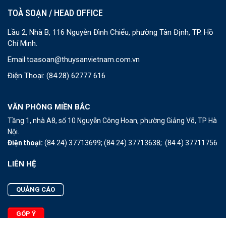
TOÀ SOẠN / HEAD OFFICE
Lầu 2, Nhà B, 116 Nguyễn Đình Chiểu, phường Tân Định, TP. Hồ
Chí Minh.
Email:
toasoan@thuysanvietnam.com.vn
Điện Thoại:
(84.28) 62777 616
VĂN PHÒNG MIỀN BẮC
Tầng 1, nhà A8, số 10 Nguyễn Công Hoan, phường Giảng Võ, TP Hà
Nội.
Điện thoại:
(84.24) 37713699;
(84.24) 37713638;
(84.4) 37711756
LIÊN HỆ
QUẢNG CÁO
GÓP Ý