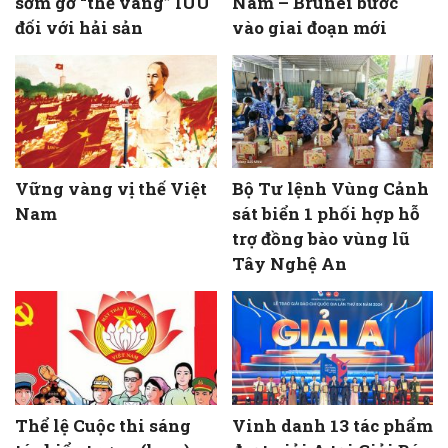
sớm gỡ “thẻ vàng” IUU
Nam – Brunei bước
đối với hải sản
vào giai đoạn mới
Vững vàng vị thế Việt
Bộ Tư lệnh Vùng Cảnh
Nam
sát biển 1 phối hợp hỗ
trợ đồng bào vùng lũ
Tây Nghệ An
Thể lệ Cuộc thi sáng
Vinh danh 13 tác phẩm