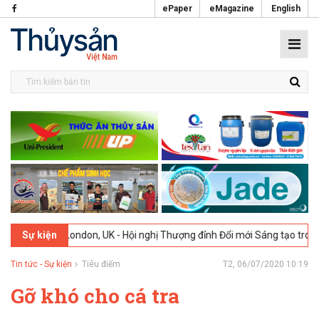
ePaper
eMagazine
English
6
London, UK - Hội nghị Thượng đỉnh Đổi mới Sáng tạo trong Ngành Th
Sự kiện
Tin tức - Sự kiện
Tiêu điểm
T2, 06/07/2020 10:19
Gỡ khó cho cá tra