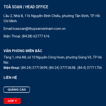
TOÀ SOẠN / HEAD OFFICE
Lầu 2, Nhà B, 116 Nguyễn Đình Chiểu, phường Tân Định, TP. Hồ
Chí Minh.
Email:
toasoan@thuysanvietnam.com.vn
Điện Thoại:
(84.28) 62777 616
VĂN PHÒNG MIỀN BẮC
Tầng 1, nhà A8, số 10 Nguyễn Công Hoan, phường Giảng Võ, TP Hà
Nội.
Điện thoại:
(84.24) 37713699;
(84.24) 37713638;
(84.4) 37711756
LIÊN HỆ
QUẢNG CÁO
GÓP Ý