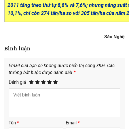
2011 tăng theo thứ tự 8,8% và 7,6%; nhưng năng suất 
10,1%, chỉ còn 274 tấn/ha so với 305 tấn/ha của năm 
Sáu Nghệ
Bình luận
Email của bạn sẽ không được hiển thị công khai.
Các
trường bắt buộc được đánh dấu
*
Đánh giá
Tên
*
Email
*