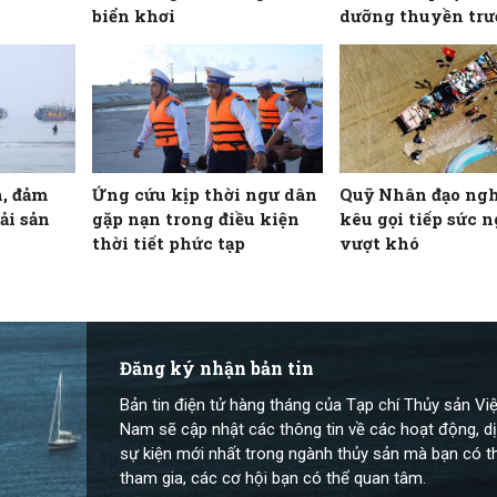
biển khơi
dưỡng thuyền trư
máy trưởng tàu cá
cho ngư dân
, đảm
Ứng cứu kịp thời ngư dân
Quỹ Nhân đạo ngh
ải sản
gặp nạn trong điều kiện
kêu gọi tiếp sức 
thời tiết phức tạp
vượt khó
Đăng ký nhận bản tin
Bản tin điện tử hàng tháng của Tạp chí Thủy sản Việ
Nam sẽ cập nhật các thông tin về các hoạt động, dị
sự kiện mới nhất trong ngành thủy sản mà bạn có t
tham gia, các cơ hội bạn có thể quan tâm.