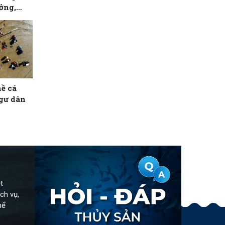
ởng,
 hạng II
ề cá
ngư dân
t
ch vụ,
hể