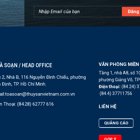
VĂN PHÒNG MIỀN
À SOẠN / HEAD OFFICE
Tầng 1, nhà A8, số 
 2, Nhà B, 116 Nguyễn Đình Chiểu, phường
phường Giảng Võ, TP 
 Định, TP. Hồ Chí Minh.
Điện thoại:
(84.24) 
(84.4) 37711756
il:
toasoan@thuysanvietnam.com.vn
n Thoại:
(84.28) 62777 616
LIÊN HỆ
QUẢNG CÁO
GÓP Ý