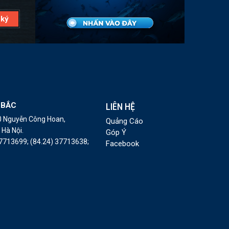
 BẮC
LIÊN HỆ
10 Nguyễn Công Hoan,
Quảng Cáo
Hà Nội.
Góp Ý
37713699;
(84.24) 37713638;
Facebook