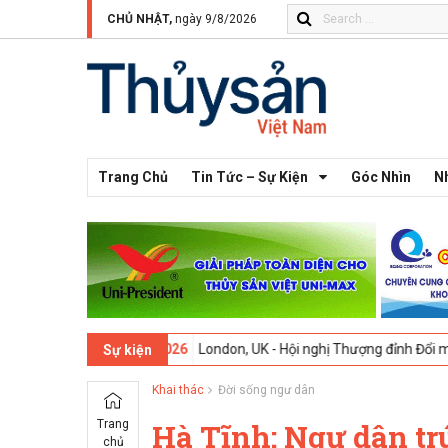
CHỦ NHẬT,
ngày 9/8/2026
Trang Chủ
Tin Tức – Sự Kiện
Góc Nhìn
N
ứ 13 -
09-02-2026
London, UK - Hội nghị Thượng đỉnh Đổi mới Sáng t
Sự kiện
Khai thác
Đời sống ngư dân
Trang
Hà Tĩnh: Ngư dân tr
chủ