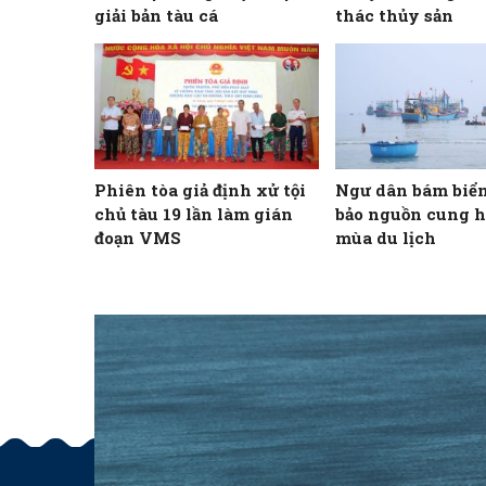
giải bản tàu cá
thác thủy sản
Phiên tòa giả định xử tội
Ngư dân bám biển
chủ tàu 19 lần làm gián
bảo nguồn cung h
đoạn VMS
mùa du lịch