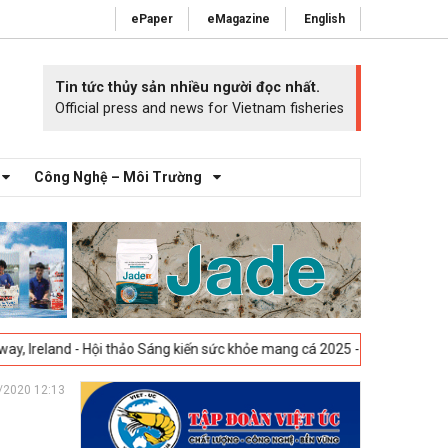
ePaper
eMagazine
English
Tin tức thủy sản nhiều người đọc nhất.
Official press and news for Vietnam fisheries
Công Nghệ – Môi Trường
 - Hội thảo Sáng kiến sức khỏe mang cá 2025 -
23-04-2025
Vigo, Tây B
/2020 12:13