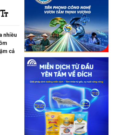
a nhiều
tôm
đậm cả