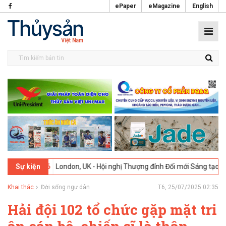
ePaper
eMagazine
English
2-2026
London, UK - Hội nghị Thượng đỉnh Đổi mới Sáng tạo trong Ng
Sự kiện
Khai thác
Đời sống ngư dân
T6, 25/07/2025 02:35
Hải đội 102 tổ chức gặp mặt tri