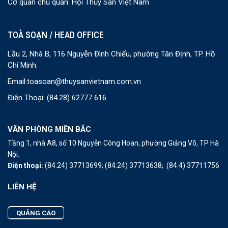
Cơ quan chủ quản: Hội Thủy Sản Việt Nam
TOÀ SOẠN / HEAD OFFICE
Lầu 2, Nhà B, 116 Nguyễn Đình Chiểu, phường Tân Định, TP. Hồ
Chí Minh.
Email:
toasoan@thuysanvietnam.com.vn
Điện Thoại:
(84.28) 62777 616
VĂN PHÒNG MIỀN BẮC
Tầng 1, nhà A8, số 10 Nguyễn Công Hoan, phường Giảng Võ, TP Hà
Nội.
Điện thoại:
(84.24) 37713699;
(84.24) 37713638;
(84.4) 37711756
LIÊN HỆ
QUẢNG CÁO