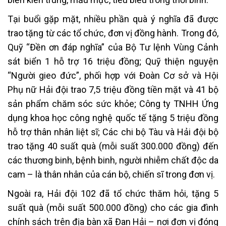
Tại buổi gặp mặt, nhiều phần quà ý nghĩa đã được
trao tặng từ các tổ chức, đơn vị đồng hành. Trong đó,
Quỹ “Đền ơn đáp nghĩa” của Bộ Tư lệnh Vùng Cảnh
sát biển 1 hỗ trợ 16 triệu đồng; Quỹ thiện nguyện
“Người gieo đức”, phối hợp với Đoàn Cơ sở và Hội
Phụ nữ Hải đội trao 7,5 triệu đồng tiền mặt và 41 bộ
sản phẩm chăm sóc sức khỏe; Công ty TNHH Ứng
dụng khoa học công nghệ quốc tế tặng 5 triệu đồng
hỗ trợ thân nhân liệt sĩ; Các chi bộ Tàu và Hải đội bộ
trao tặng 40 suất quà (mỗi suất 300.000 đồng) đến
các thương binh, bệnh binh, người nhiễm chất độc da
cam – là thân nhân của cán bộ, chiến sĩ trong đơn vị.
Ngoài ra, Hải đội 102 đã tổ chức thăm hỏi, tặng 5
suất quà (mỗi suất 500.000 đồng) cho các gia đình
chính sách trên địa bàn xã Đan Hải – nơi đơn vị đóng