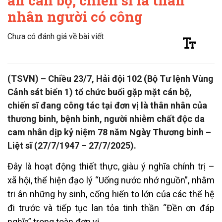
ân cán bộ, chiến sĩ là thân
nhân người có công
Chưa có đánh giá về bài viết
(TSVN) – Chiều 23/7, Hải đội 102 (Bộ Tư lệnh Vùng
Cảnh sát biển 1) tổ chức buổi gặp mặt cán bộ,
chiến sĩ đang công tác tại đơn vị là thân nhân của
thương binh, bệnh binh, người nhiễm chất độc da
cam nhân dịp kỷ niệm 78 năm Ngày Thương binh –
Liệt sĩ (27/7/1947 – 27/7/2025).
Đây là hoạt động thiết thực, giàu ý nghĩa chính trị –
xã hội, thể hiện đạo lý “Uống nước nhớ nguồn”, nhằm
tri ân những hy sinh, cống hiến to lớn của các thế hệ
đi trước và tiếp tục lan tỏa tinh thần “Đền ơn đáp
nghĩa” trong toàn đơn vị.