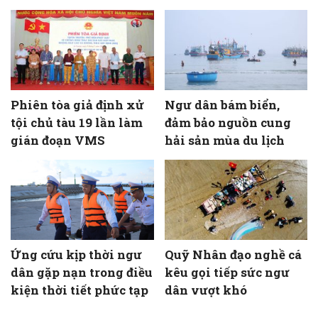
Phiên tòa giả định xử
Ngư dân bám biển,
tội chủ tàu 19 lần làm
đảm bảo nguồn cung
gián đoạn VMS
hải sản mùa du lịch
Ứng cứu kịp thời ngư
Quỹ Nhân đạo nghề cá
dân gặp nạn trong điều
kêu gọi tiếp sức ngư
kiện thời tiết phức tạp
dân vượt khó