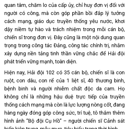
quan tâm, chăm lo của cấp ủy, chỉ huy đơn vị đối với
người có công, mà còn góp phần bồi đắp lý tưởng
cách mạng, giáo dục truyền thống yêu nước, khơi
dậy niềm tự hào và trách nhiệm trong mỗi cán bộ,
chiến sĩ trong đơn vị. Đây cũng là một nội dung quan
trọng trong công tác Đảng, công tác chính trị, nhằm
xây dựng nền tảng tinh thần vững chắc để Hải đội
phát triển vững mạnh, toàn diện.
Hiện nay, Hải đội 102 có 35 cán bộ, chiến sĩ là con
ruột, con dâu, con rể của 1 liệt sĩ, 40 thương binh,
bệnh binh và người nhiễm chất độc da cam. Họ
không chỉ là những hậu duệ trực tiếp của truyền
thống cách mạng mà còn là lực lượng nòng cốt, đang
hàng ngày đóng góp công sức, trí tuệ, tô thắm thêm
hình ảnh “Bộ đội Cụ Hồ” – người chiến sĩ Cảnh sát
biển kiên trung, mẫu mực, tiêu biểu trong thời bình.