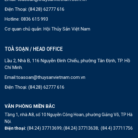
Điện Thoại:
(84.28) 62777 616
Hotline: 0836 615 993
Cơ quan chủ quản: Hội Thủy Sản Việt Nam
TOÀ SOẠN / HEAD OFFICE
Lầu 2, Nhà B, 116 Nguyễn Đình Chiểu, phường Tân Định, TP. Hồ
Chí Minh.
Email:
toasoan@thuysanvietnam.com.vn
Điện Thoại:
(84.28) 62777 616
VĂN PHÒNG MIỀN BẮC
Tầng 1, nhà A8, số 10 Nguyễn Công Hoan, phường Giảng Võ, TP Hà
Nội.
Điện thoại:
(84.24) 37713699;
(84.24) 37713638;
(84.4) 37711756