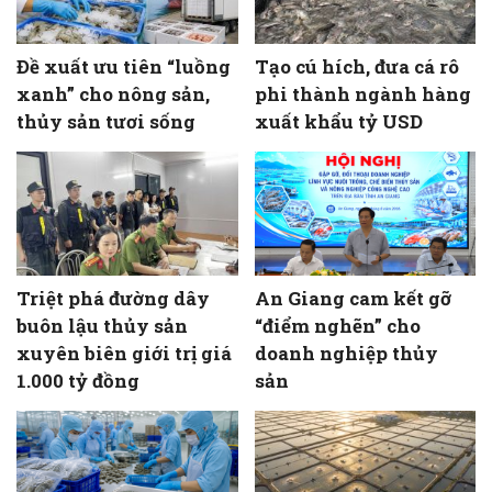
Đề xuất ưu tiên “luồng
Tạo cú hích, đưa cá rô
xanh” cho nông sản,
phi thành ngành hàng
thủy sản tươi sống
xuất khẩu tỷ USD
Triệt phá đường dây
An Giang cam kết gỡ
buôn lậu thủy sản
“điểm nghẽn” cho
xuyên biên giới trị giá
doanh nghiệp thủy
1.000 tỷ đồng
sản