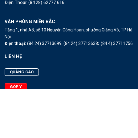
Điện Thoại:
(84.28) 62777 616
VĂN PHÒNG MIỀN BẮC
Tầng 1, nhà A8, số 10 Nguyễn Công Hoan, phường Giảng Võ, TP Hà
Nội.
Điện thoại:
(84.24) 37713699;
(84.24) 37713638;
(84.4) 37711756
LIÊN HỆ
QUẢNG CÁO
GÓP Ý
LIÊN HỆ
Quảng Cáo
Góp Ý
Facebook