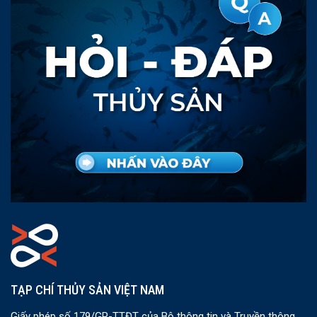
TẠP CHÍ THỦY SẢN VIỆT NAM
Giấy phép số 179/GP-TTĐT của Bộ thông tin và Truyền thông