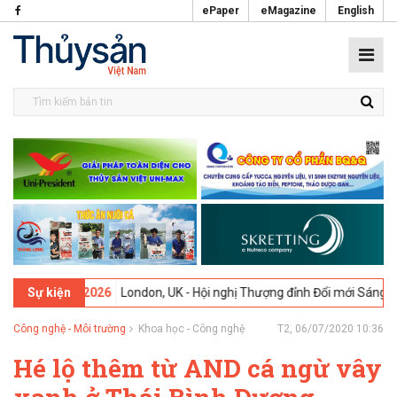
ePaper
eMagazine
English
09-02-2026
London, UK - Hội nghị Thượng đỉnh Đổi mới Sáng tạo tro
Sự kiện
Công nghệ - Môi trường
Khoa học - Công nghệ
T2, 06/07/2020 10:36
Hé lộ thêm từ AND cá ngừ vây