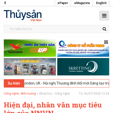
ePaper
eMagazine
English
6
London, UK - Hội nghị Thượng đỉnh Đổi mới Sáng tạo trong Ngành Th
Sự kiện
Công nghệ - Môi trường
Khoa học - Công nghệ
T2, 06/07/2020 12:33
Hiện đại, nhân văn mục tiêu