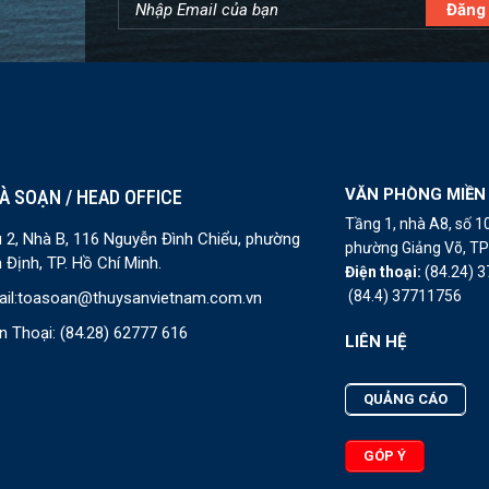
VĂN PHÒNG MIỀN
À SOẠN / HEAD OFFICE
Tầng 1, nhà A8, số 
 2, Nhà B, 116 Nguyễn Đình Chiểu, phường
phường Giảng Võ, TP 
 Định, TP. Hồ Chí Minh.
Điện thoại:
(84.24) 
(84.4) 37711756
il:
toasoan@thuysanvietnam.com.vn
n Thoại:
(84.28) 62777 616
LIÊN HỆ
QUẢNG CÁO
GÓP Ý