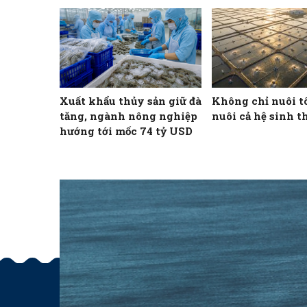
Xuất khẩu thủy sản giữ đà
Không chỉ nuôi t
tăng, ngành nông nghiệp
nuôi cả hệ sinh t
hướng tới mốc 74 tỷ USD