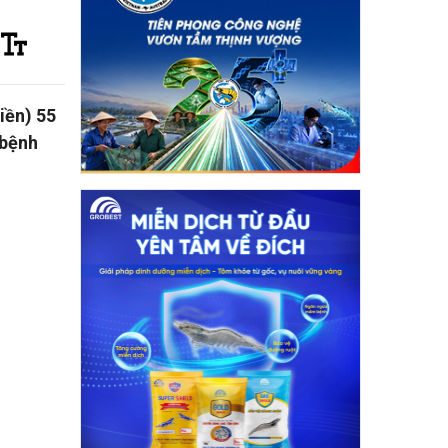
iền) 55
 bệnh