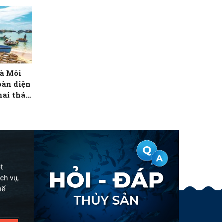
à Môi
oàn diện
hai thác
thành phố
t
ch vụ,
hể