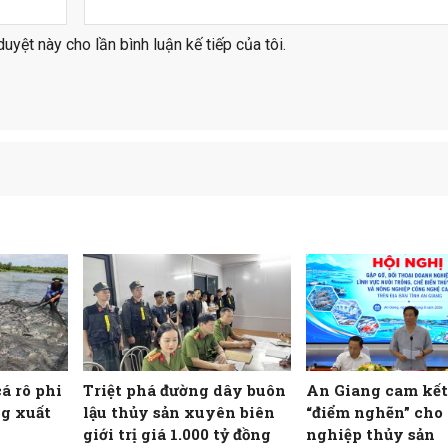
duyệt này cho lần bình luận kế tiếp của tôi.
cá rô phi
Triệt phá đường dây buôn
An Giang cam kết
g xuất
lậu thủy sản xuyên biên
“điểm nghẽn” cho
giới trị giá 1.000 tỷ đồng
nghiệp thủy sản