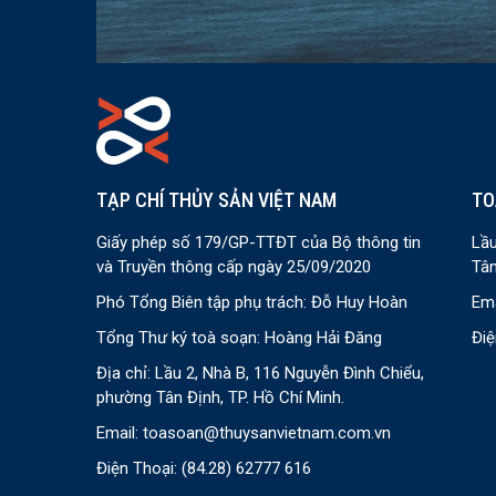
TẠP CHÍ THỦY SẢN VIỆT NAM
TO
Giấy phép số 179/GP-TTĐT của Bộ thông tin
Lầu
và Truyền thông cấp ngày 25/09/2020
Tân
Phó Tổng Biên tập phụ trách: Đỗ Huy Hoàn
Ema
Tổng Thư ký toà soạn: Hoàng Hải Đăng
Điệ
Địa chỉ: Lầu 2, Nhà B, 116 Nguyễn Đình Chiểu,
phường Tân Định, TP. Hồ Chí Minh.
Email:
toasoan@thuysanvietnam.com.vn
Điện Thoại:
(84.28) 62777 616