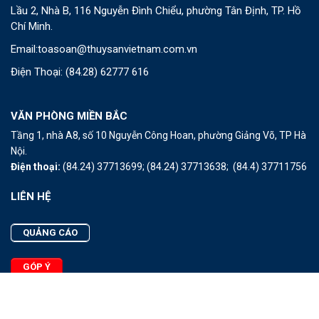
Lầu 2, Nhà B, 116 Nguyễn Đình Chiểu, phường Tân Định, TP. Hồ
Chí Minh.
Email:
toasoan@thuysanvietnam.com.vn
Điện Thoại:
(84.28) 62777 616
VĂN PHÒNG MIỀN BẮC
Tầng 1, nhà A8, số 10 Nguyễn Công Hoan, phường Giảng Võ, TP Hà
Nội.
Điện thoại:
(84.24) 37713699;
(84.24) 37713638;
(84.4) 37711756
LIÊN HỆ
QUẢNG CÁO
GÓP Ý