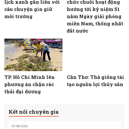
lịch xanh gắn liền với
chức chuỗi hoạt động
câu chuyện gìn giữ
hướng tới kỷ niệm 51
môi trường
năm Ngày giải phóng
miền Nam, thống nhất
đất nước
TP. Hồ Chí Minh lên
Cần Thơ: Thả giống tái
phương án chặn rác
tạo nguồn lợi thủy sản
thải đại dương
Kết nối chuyên gia
07/08/2026