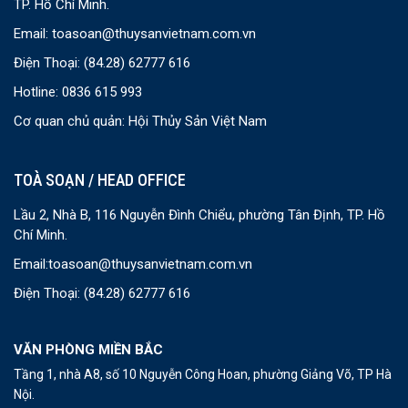
TP. Hồ Chí Minh.
Email:
toasoan@thuysanvietnam.com.vn
Điện Thoại:
(84.28) 62777 616
Hotline: 0836 615 993
Cơ quan chủ quản: Hội Thủy Sản Việt Nam
TOÀ SOẠN / HEAD OFFICE
Lầu 2, Nhà B, 116 Nguyễn Đình Chiểu, phường Tân Định, TP. Hồ
Chí Minh.
Email:
toasoan@thuysanvietnam.com.vn
Điện Thoại:
(84.28) 62777 616
VĂN PHÒNG MIỀN BẮC
Tầng 1, nhà A8, số 10 Nguyễn Công Hoan, phường Giảng Võ, TP Hà
Nội.