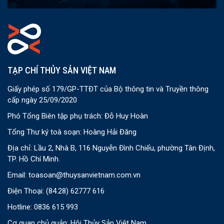
TẠP CHÍ THỦY SẢN VIỆT NAM
Giấy phép số 179/GP-TTĐT của Bộ thông tin và Truyền thông
cấp ngày 25/09/2020
Phó Tổng Biên tập phụ trách: Đỗ Huy Hoàn
Tổng Thư ký toà soạn: Hoàng Hải Đăng
Địa chỉ: Lầu 2, Nhà B, 116 Nguyễn Đình Chiểu, phường Tân Định,
TP. Hồ Chí Minh.
Email:
toasoan@thuysanvietnam.com.vn
Điện Thoại:
(84.28) 62777 616
Hotline: 0836 615 993
Cơ quan chủ quản: Hội Thủy Sản Việt Nam