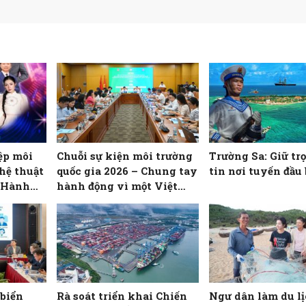
ệp môi
Chuỗi sự kiện môi trường
Trường Sa: Giữ tr
hệ thuật
quốc gia 2026 – Chung tay
tin nơi tuyến đầu 
– Hành
hành động vì một Việt
 xanh”
Nam xanh
 biển
Rà soát triển khai Chiến
Ngư dân làm du l