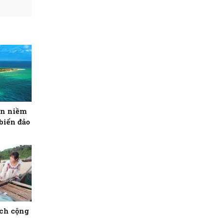
ọn niềm
biển đảo
ịch cộng