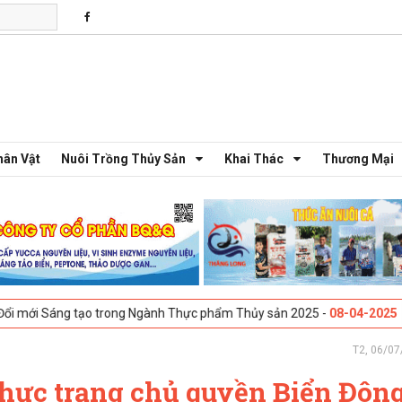
hân Vật
Nuôi Trồng Thủy Sản
Khai Thác
Thương Mại
 tạo trong Ngành Thực phẩm Thủy sản 2025 -
08-04-2025
Galway, Irel
T2, 06/07
 thực trạng chủ quyền Biển Đôn