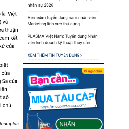
nhân sự 2026
là: Việt
Vemedim tuyển dụng nam nhân viên
) và
Marketing lĩnh vực thú cưng
ỏa thuận
PLASMA Việt Nam: Tuyển dụng Nhân
 cam kết
viên kinh doanh kỹ thuật thủy sản
xử của
XEM THÊM TIN TUYỂN DỤNG
biệt
o của
g Sa của
iển
t số
i chủ
etnamplus