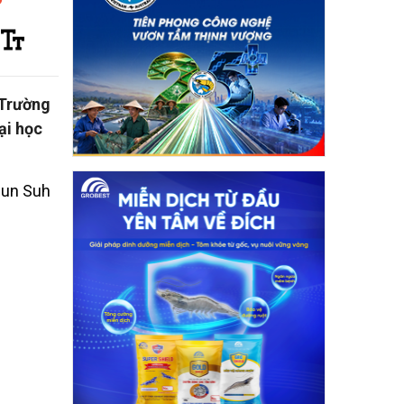
 Trường
ại học
sun Suh