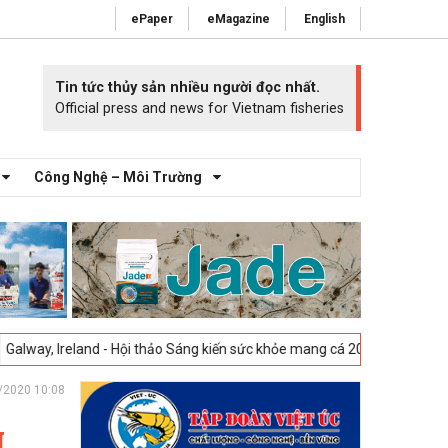
ePaper
eMagazine
English
Tin tức thủy sản nhiều người đọc nhất.
Official press and news for Vietnam fisheries
Công Nghệ – Môi Trường
and - Hội thảo Sáng kiến sức khỏe mang cá 2025 -
23-04-2025
Vigo, Tây
/2020 10:08
g