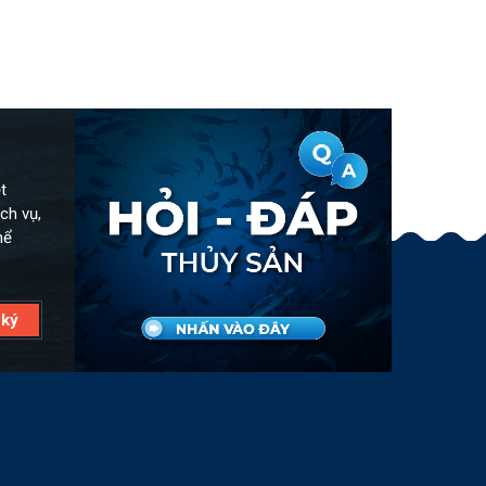
t
ch vụ,
hể