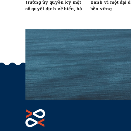
trường ủy quyền ký một
xanh vì một đại 
số quyết định về biển, hải
bền vững
đảo