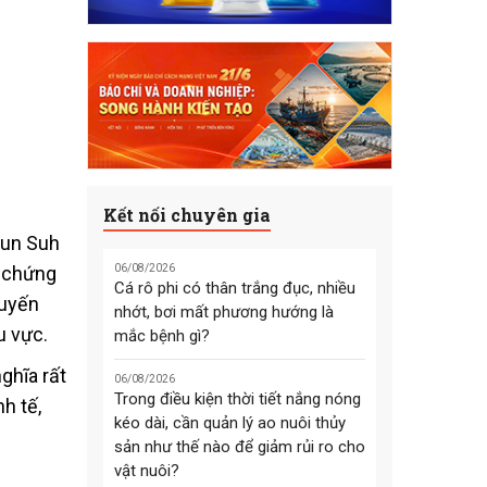
Kết nối chuyên gia
sun Suh
g chứng
06/08/2026
Cá rô phi có thân trắng đục, nhiều
huyến
nhớt, bơi mất phương hướng là
u vực.
mắc bệnh gì?
ghĩa rất
06/08/2026
Trong điều kiện thời tiết nắng nóng
h tế,
kéo dài, cần quản lý ao nuôi thủy
sản như thế nào để giảm rủi ro cho
vật nuôi?