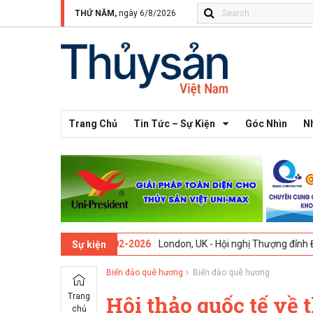
THỨ NĂM,
ngày 6/8/2026
Trang Chủ
Tin Tức – Sự Kiện
Góc Nhìn
N
 thứ 13 -
09-02-2026
London, UK - Hội nghị Thượng đỉnh Đổi mới Sáng
Sự kiện
Biển đảo quê hương
Biển đảo quê hương
Trang
Hội thảo quốc tế về
chủ