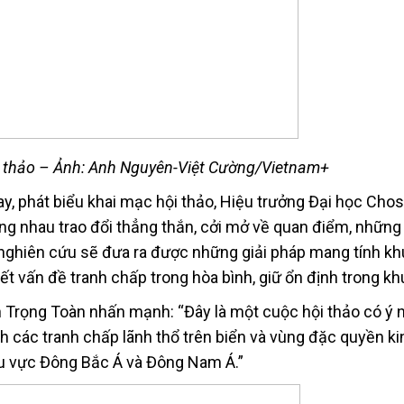
ội thảo – Ảnh: Anh Nguyên-Việt Cường/Vietnam+
, phát biểu khai mạc hội thảo, Hiệu trưởng Đại học Cho
g nhau trao đổi thẳng thắn, cởi mở về quan điểm, nhữn
à nghiên cứu sẽ đưa ra được những giải pháp mang tính k
ết vấn đề tranh chấp trong hòa bình, giữ ổn định trong kh
n Trọng Toàn nhấn mạnh: “Đây là một cuộc hội thảo có ý n
nh các tranh chấp lãnh thổ trên biển và vùng đặc quyền kin
hu vực Đông Bắc Á và Đông Nam Á.”