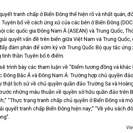
uyết tranh chấp ở Biển Đông thể hiện rõ và nhất quán, đó 
 Tuyên bố về cách ứng xử của các bên ở Biển Đông (DOC
hội các quốc gia Đông Nam Á (ASEAN) và Trung Quốc, Th
iải quyết vấn đề trên biển giữa Việt Nam và Trung Quốc,
đẩy đàm phán để sớm ký với Trung Quốc Bộ quy tắc ứng 
 tinh thần Tuyên bố 6 điểm.
 sẽ trình bày các tham luận về “Điểm tương đồng và khác 
vực Đông Bắc Á và Đông Nam Á: Trường hợp chủ quyền đả
ự thật lịch sử về chủ quyền quần đảo Trường Sa và Hoàn
 trước những mâu thuẫn về quyền sở hữu quần đảo trên B
nh;” “Thực trạng tranh chấp chủ quyền ở Biển Đông và mộ
ải quyết tranh chấp Biển Đông hiện nay;” “Về yêu sách đò
ng”.
Vi