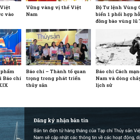
 Việt
Vững vàng vị thế Việt
Bộ Tư lệnh Vùng 
ớc vào
Nam
biển 1 phối hợp hỗ
đồng bào vùng lũ
Nghệ An
c phẩm
Báo chí – Thành tố quan
Báo chí Cách mạn
ải Báo chí
trọng trong phát triển
Nam và dòng chả
 XIX
thủy sản
lịch sử
Đăng ký nhận bản tin
Bản tin điện tử hàng tháng của Tạp chí Thủy sản Việ
Nam sẽ cập nhật các thông tin về các hoạt động, dị