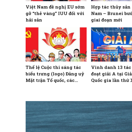
Việt Nam đề nghị EU sớm
Hợp tác thủy sản
gỡ “thẻ vàng” IUU đối với
Nam – Brunei bư
hải sản
giai đoạn mới
Thể lệ Cuộc thi sáng tác
Vinh danh 13 tá
biểu trưng (logo) Đảng uỷ
đoạt giải A tại Gi
Mặt trận Tổ quốc, các
Quốc gia lần thứ
đoàn thể Trung ương và
biểu trưng (logo) Đại hội
đại biểu Đảng bộ Mặt trận
Tổ quốc, các đoàn thể
Trung ương lần thứ I,
nhiệm kỳ 2025 – 2030