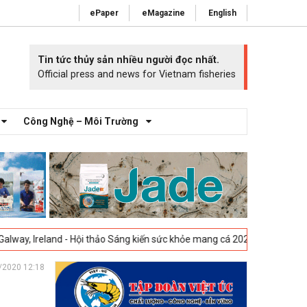
ePaper
eMagazine
English
Tin tức thủy sản nhiều người đọc nhất.
Official press and news for Vietnam fisheries
Công Nghệ – Môi Trường
- Hội thảo Sáng kiến sức khỏe mang cá 2025 -
23-04-2025
Vigo, Tây Ba
/2020 12:18