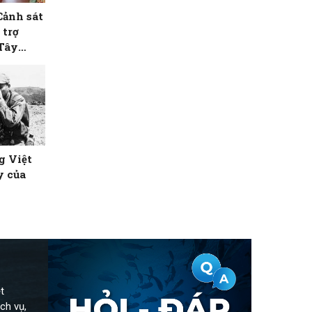
Cảnh sát
 trợ
 Tây
g Việt
y của
t
ch vụ,