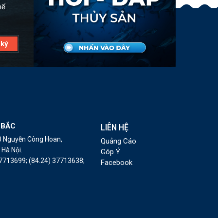
hể
 BẮC
LIÊN HỆ
10 Nguyễn Công Hoan,
Quảng Cáo
Hà Nội.
Góp Ý
37713699;
(84.24) 37713638;
Facebook