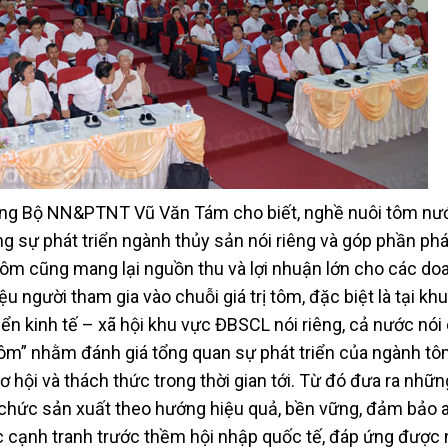
ưởng Bộ NN&PTNT Vũ Văn Tám cho biết, nghề nuôi tôm nướ
ng sự phát triển ngành thủy sản nói riêng và góp phần phá
tôm cũng mang lại nguồn thu và lợi nhuận lớn cho các do
ệu người tham gia vào chuỗi giá trị tôm, đặc biệt là tại kh
ển kinh tế – xã hội khu vực ĐBSCL nói riêng, cả nước nói
 tôm” nhằm đánh giá tổng quan sự phát triển của ngành tô
 hội và thách thức trong thời gian tới. Từ đó đưa ra nhữn
tổ chức sản xuất theo hướng hiệu quả, bền vững, đảm bảo 
c cạnh tranh trước thềm hội nhập quốc tế, đáp ứng được