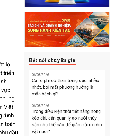
Kết nối chuyên gia
c lợ
t triển
06/08/2026
Cá rô phi có thân trắng đục, nhiều
anh
nhớt, bơi mất phương hướng là
u vực
mắc bệnh gì?
 chung.
m Việt
06/08/2026
Trong điều kiện thời tiết nắng nóng
g định
kéo dài, cần quản lý ao nuôi thủy
an toàn
sản như thế nào để giảm rủi ro cho
vật nuôi?
 nhu cầu