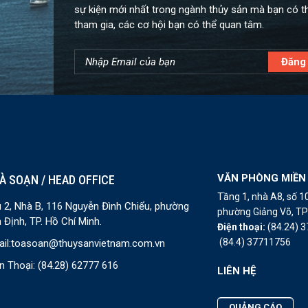
sự kiện mới nhất trong ngành thủy sản mà bạn có t
tham gia, các cơ hội bạn có thể quan tâm.
VĂN PHÒNG MIỀN
À SOẠN / HEAD OFFICE
Tầng 1, nhà A8, số 
 2, Nhà B, 116 Nguyễn Đình Chiểu, phường
phường Giảng Võ, TP 
 Định, TP. Hồ Chí Minh.
Điện thoại:
(84.24) 
(84.4) 37711756
il:
toasoan@thuysanvietnam.com.vn
n Thoại:
(84.28) 62777 616
LIÊN HỆ
QUẢNG CÁO