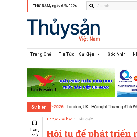
THỨ NĂM,
ngày 6/8/2026
Trang Chủ
Tin Tức – Sự Kiện
Góc Nhìn
N
 13 -
09-02-2026
London, UK - Hội nghị Thượng đỉnh Đổi mới Sáng tạ
Sự kiện
Tin tức - Sự kiện
Tiêu điểm
Trang
Hội tụ để phát triển
chủ