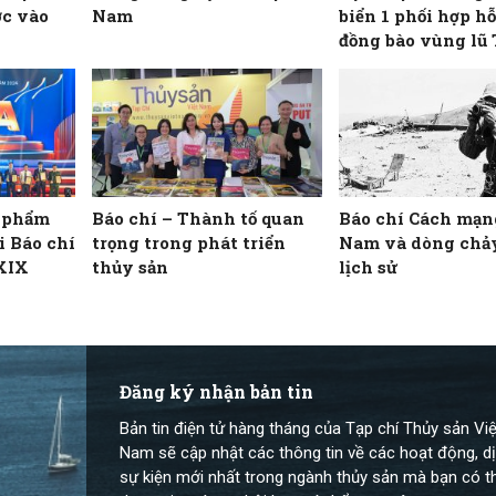
ớc vào
Nam
biển 1 phối hợp hỗ
đồng bào vùng lũ
Nghệ An
c phẩm
Báo chí – Thành tố quan
Báo chí Cách mạn
ải Báo chí
trọng trong phát triển
Nam và dòng chả
 XIX
thủy sản
lịch sử
Đăng ký nhận bản tin
Bản tin điện tử hàng tháng của Tạp chí Thủy sản Việ
Nam sẽ cập nhật các thông tin về các hoạt động, dị
sự kiện mới nhất trong ngành thủy sản mà bạn có t