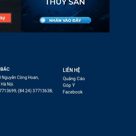
 BẮC
LIÊN HỆ
10 Nguyễn Công Hoan,
Quảng Cáo
Hà Nội.
Góp Ý
37713699;
(84.24) 37713638;
Facebook