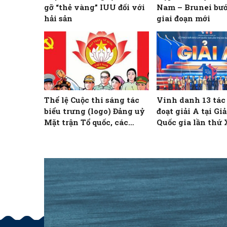
gỡ “thẻ vàng” IUU đối với
Nam – Brunei bư
hải sản
giai đoạn mới
Thể lệ Cuộc thi sáng tác
Vinh danh 13 tá
biểu trưng (logo) Đảng uỷ
đoạt giải A tại Gi
Mặt trận Tổ quốc, các
Quốc gia lần thứ
đoàn thể Trung ương và
biểu trưng (logo) Đại hội
đại biểu Đảng bộ Mặt trận
Tổ quốc, các đoàn thể
Trung ương lần thứ I,
nhiệm kỳ 2025 – 2030