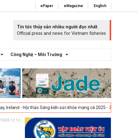
ePaper
eMagazine
English
Tin tức thủy sản nhiều người đọc nhất.
Official press and news for Vietnam fisheries
Công Nghệ – Môi Trường
Hội thảo Sáng kiến sức khỏe mang cá 2025 -
23-04-2025
Vigo, Tây Ban 
/2020 12:13