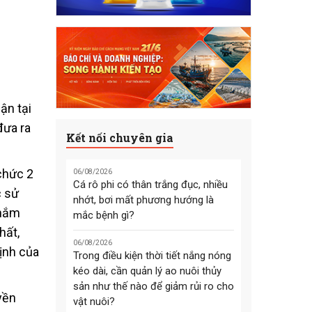
ận tại
đưa ra
Kết nối chuyên gia
chức 2
06/08/2026
Cá rô phi có thân trắng đục, nhiều
c sử
nhớt, bơi mất phương hướng là
 nắm
mắc bệnh gì?
hất,
06/08/2026
ịnh của
Trong điều kiện thời tiết nắng nóng
kéo dài, cần quản lý ao nuôi thủy
sản như thế nào để giảm rủi ro cho
yền
vật nuôi?