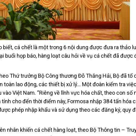
iết, cá chết là một trong 6 nội dung được đưa ra thảo lu
i buổi họp báo, hàng loạt câu hỏi về vụ cá chết đã được 
 theo Thứ trưởng Bộ Công thương Đỗ Thắng Hải, Bộ đã tổ 
 toàn lao động, các thiết bị xử lý… Một đoàn kiểm tra việ
 vào Việt Nam. “Riêng về lĩnh vực hóa chất, theo con số
 tính cho đến thời điểm này, Formosa nhập 384 tấn hóa c
 được phép nhập khẩu và sử dụng theo các đăng ký, quy đ
n nhân khiến cá chết hàng loạt, theo Bộ Thông tin – Tru