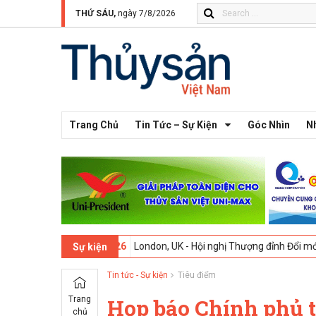
THỨ SÁU,
ngày 7/8/2026
Trang Chủ
Tin Tức – Sự Kiện
Góc Nhìn
N
3 -
09-02-2026
London, UK - Hội nghị Thượng đỉnh Đổi mới Sáng tạo 
Sự kiện
Tin tức - Sự kiện
Tiêu điểm
Trang
Họp báo Chính phủ 
chủ