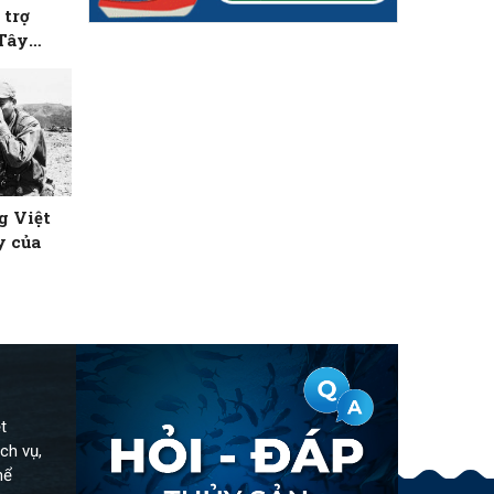
 trợ
 Tây
g Việt
y của
t
ch vụ,
hể