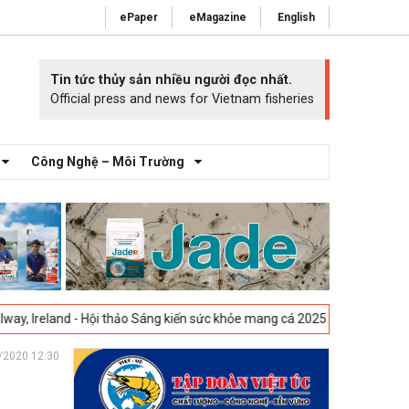
ePaper
eMagazine
English
Tin tức thủy sản nhiều người đọc nhất.
Official press and news for Vietnam fisheries
Công Nghệ – Môi Trường
 Hội thảo Sáng kiến sức khỏe mang cá 2025 -
23-04-2025
Vigo, Tây Ban
/2020 12:30