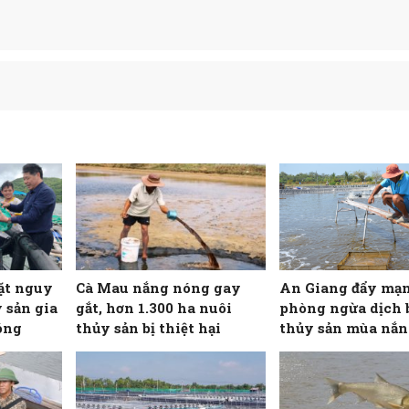
ặt nguy
Cà Mau nắng nóng gay
An Giang đẩy mạ
 sản gia
gắt, hơn 1.300 ha nuôi
phòng ngừa dịch 
óng
thủy sản bị thiệt hại
thủy sản mùa nắ