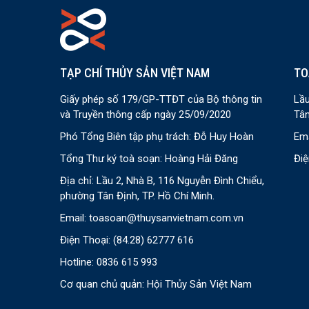
TẠP CHÍ THỦY SẢN VIỆT NAM
TO
Giấy phép số 179/GP-TTĐT của Bộ thông tin
Lầu
và Truyền thông cấp ngày 25/09/2020
Tân
Phó Tổng Biên tập phụ trách: Đỗ Huy Hoàn
Ema
Tổng Thư ký toà soạn: Hoàng Hải Đăng
Điệ
Địa chỉ: Lầu 2, Nhà B, 116 Nguyễn Đình Chiểu,
phường Tân Định, TP. Hồ Chí Minh.
Email:
toasoan@thuysanvietnam.com.vn
Điện Thoại:
(84.28) 62777 616
Hotline: 0836 615 993
Cơ quan chủ quản: Hội Thủy Sản Việt Nam