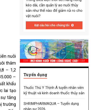
kéo dài, cần quản lý ao nuôi thủy
sản như thế nào để giảm rủi ro cho
vật nuôi?
Đặt câu hỏi cho chúng tôi
 kiên nuôi
 nuôi thâm
0,8 – 1,2
Tuyển dụng
g 35.000 –
uất khẩu
Thuốc Thú Y Thịnh Á tuyển nhân viên
c lai tạo
kỹ thuật và kinh doanh thuốc thủy sản
́ sự tăng
SHRIMPHARMAQUA – Tuyển dụng
ị trường
nhân sự 2026