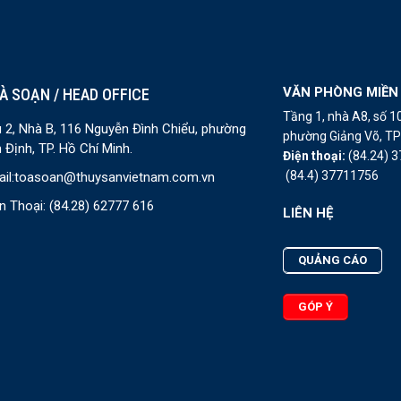
VĂN PHÒNG MIỀN
À SOẠN / HEAD OFFICE
Tầng 1, nhà A8, số 
 2, Nhà B, 116 Nguyễn Đình Chiểu, phường
phường Giảng Võ, TP 
 Định, TP. Hồ Chí Minh.
Điện thoại:
(84.24) 
(84.4) 37711756
il:
toasoan@thuysanvietnam.com.vn
n Thoại:
(84.28) 62777 616
LIÊN HỆ
QUẢNG CÁO
GÓP Ý