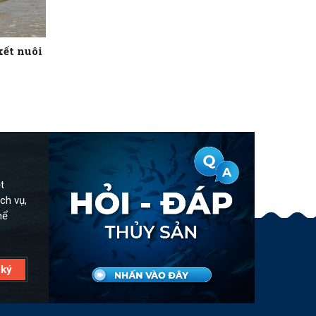
kết nuôi
t
ch vụ,
hể