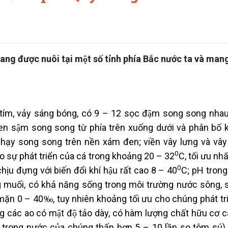
ng được nuôi tại một số tỉnh phía Bắc nước ta và mang 
tím, vảy sáng bóng, có 9 – 12 sọc đậm song song nhau
en sậm song song từ phía trên xuống dưới và phân bố 
chạy song song trên nền xám đen; viền vây lưng và vây
0
ho sự phát triển của cá trong khoảng 20 – 32
C, tối ưu nhâ
0
̣u đựng với biến đổi khí hậu rất cao 8 – 40
C; pH trong
ộng muối, có khả năng sống trong môi trường nước sông, s
ộ mặn 0 – 40‰, tuy nhiên khoảng tối ưu cho chúng phát triể
ác ao có mật độ tảo dày, có hàm lượng chất hữu cơ c
 trong nước của chúng thấp hơn 5 – 10 lần so tôm sú).