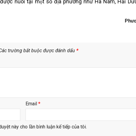
g được nuôi tại một số địa phương như Hà Nam, Hải Dư
Phươ
Các trường bắt buộc được đánh dấu
*
Email
*
duyệt này cho lần bình luận kế tiếp của tôi.