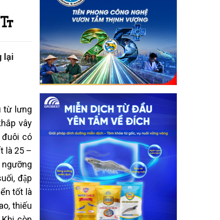
lại
 từ lưng
khắp vây
 đuôi có
́t là 25 –
 ngưỡng
uối, đập
n tốt là
ao, thiếu
 Khi còn