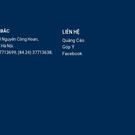
 BẮC
LIÊN HỆ
10 Nguyễn Công Hoan,
Quảng Cáo
Hà Nội.
Góp Ý
37713699;
(84.24) 37713638;
Facebook