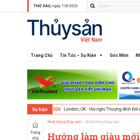
THỨ SÁU,
ngày 7/8/2026
Trang Chủ
Tin Tức – Sự Kiện
Góc Nhìn
N
13 -
09-02-2026
London, UK - Hội nghị Thượng đỉnh Đổi mới Sáng tạo
Sự kiện
Nuôi trồng thủy sản
Nuôi trồng thủy sản
Trang
Hướng làm giàu mới
chủ