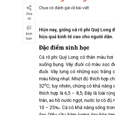
Chưa có đánh giá về bài viết
Chia
sẻ
Hiện nay, giống cá rô phi Quý Long đa
Bình
hiệu quả kinh tế cao cho người dân.
luận
Đặc điểm sinh học
Cá rô phi Quý Long có thân màu hơi 
xuống bụng. Vây đuôi có màu sọc đ
đuôi. Vây lưng có những sọc trắng 
màu hồng nhạt. Nhiệt độ thích hợp c
0
32
C; tuy nhiên, chúng có khả năng chi
thích hợp là 6,5 – 8,5; Đây là loài r
tràn, ao hồ nước ngọt, nước lợ có đ
10 – 25‰. Cá có khả năng sống trong c
ôxy (Yêu cầu hàm lượng ôxy hòa tan