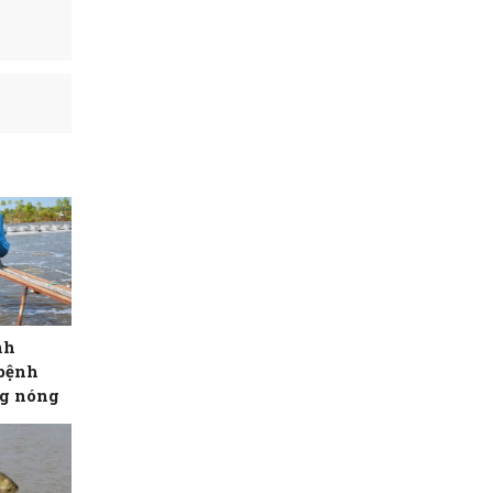
nh
bệnh
ng nóng