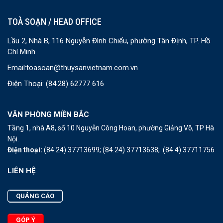
TOÀ SOẠN / HEAD OFFICE
Lầu 2, Nhà B, 116 Nguyễn Đình Chiểu, phường Tân Định, TP. Hồ
Chí Minh.
Email:
toasoan@thuysanvietnam.com.vn
Điện Thoại:
(84.28) 62777 616
VĂN PHÒNG MIỀN BẮC
Tầng 1, nhà A8, số 10 Nguyễn Công Hoan, phường Giảng Võ, TP Hà
Nội.
Điện thoại:
(84.24) 37713699;
(84.24) 37713638;
(84.4) 37711756
LIÊN HỆ
QUẢNG CÁO
GÓP Ý