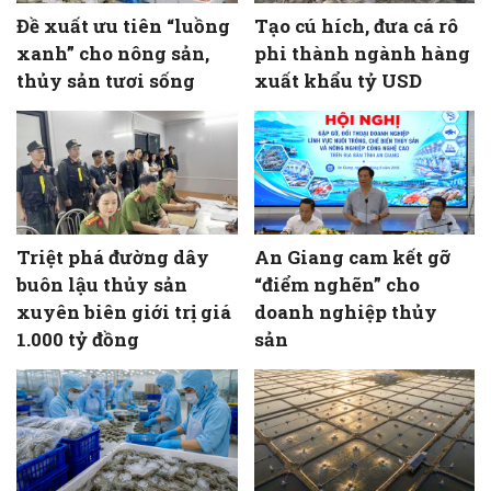
Đề xuất ưu tiên “luồng
Tạo cú hích, đưa cá rô
xanh” cho nông sản,
phi thành ngành hàng
thủy sản tươi sống
xuất khẩu tỷ USD
Triệt phá đường dây
An Giang cam kết gỡ
buôn lậu thủy sản
“điểm nghẽn” cho
xuyên biên giới trị giá
doanh nghiệp thủy
1.000 tỷ đồng
sản