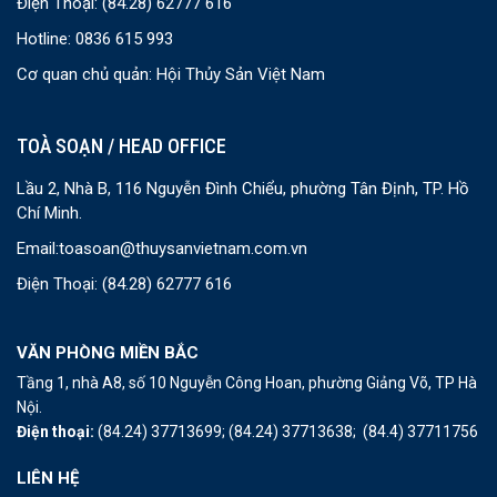
Điện Thoại:
(84.28) 62777 616
Hotline: 0836 615 993
Cơ quan chủ quản: Hội Thủy Sản Việt Nam
TOÀ SOẠN / HEAD OFFICE
Lầu 2, Nhà B, 116 Nguyễn Đình Chiểu, phường Tân Định, TP. Hồ
Chí Minh.
Email:
toasoan@thuysanvietnam.com.vn
Điện Thoại:
(84.28) 62777 616
VĂN PHÒNG MIỀN BẮC
Tầng 1, nhà A8, số 10 Nguyễn Công Hoan, phường Giảng Võ, TP Hà
Nội.
Điện thoại:
(84.24) 37713699;
(84.24) 37713638;
(84.4) 37711756
LIÊN HỆ