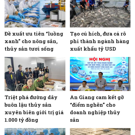
Đề xuất ưu tiên “luồng
Tạo cú hích, đưa cá rô
xanh” cho nông sản,
phi thành ngành hàng
thủy sản tươi sống
xuất khẩu tỷ USD
Triệt phá đường dây
An Giang cam kết gỡ
buôn lậu thủy sản
“điểm nghẽn” cho
xuyên biên giới trị giá
doanh nghiệp thủy
1.000 tỷ đồng
sản