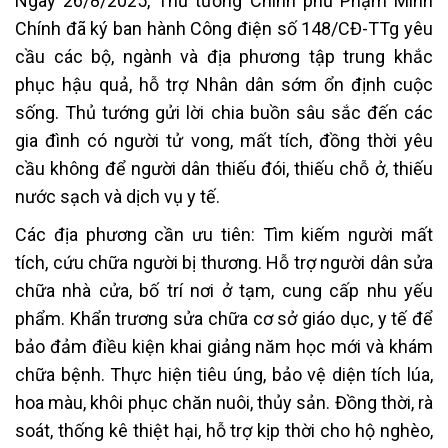
Ngày 26/8/2025, Thủ tướng Chính phủ Phạm Minh
Chính đã ký ban hành Công điện số 148/CĐ-TTg yêu
cầu các bộ, ngành và địa phương tập trung khắc
phục hậu quả, hỗ trợ Nhân dân sớm ổn định cuộc
sống. Thủ tướng gửi lời chia buồn sâu sắc đến các
gia đình có người tử vong, mất tích, đồng thời yêu
cầu không để người dân thiếu đói, thiếu chỗ ở, thiếu
nước sạch và dịch vụ y tế.
Các địa phương cần ưu tiên: Tìm kiếm người mất
tích, cứu chữa người bị thương. Hỗ trợ người dân sửa
chữa nhà cửa, bố trí nơi ở tạm, cung cấp nhu yếu
phẩm. Khẩn trương sửa chữa cơ sở giáo dục, y tế để
bảo đảm điều kiện khai giảng năm học mới và khám
chữa bệnh. Thực hiện tiêu úng, bảo vệ diện tích lúa,
hoa màu, khôi phục chăn nuôi, thủy sản. Đồng thời, rà
soát, thống kê thiệt hại, hỗ trợ kịp thời cho hộ nghèo,