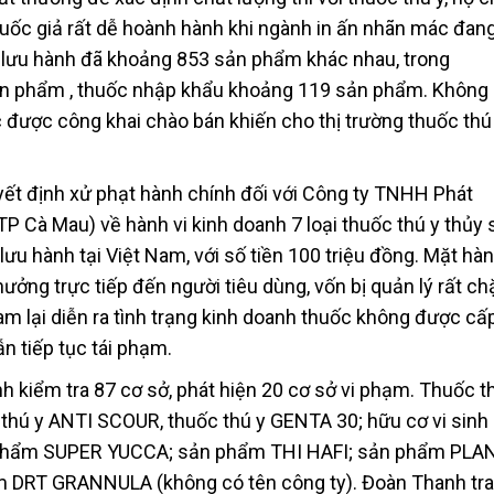
thuốc giả rất dễ hoành hành khi ngành in ấn nhãn mác đang
ý lưu hành đã khoảng 853 sản phẩm khác nhau, trong
ản phẩm , thuốc nhập khẩu khoảng 119 sản phẩm. Không
được công khai chào bán khiến cho thị trường thuốc thú
yết định xử phạt hành chính đối với Công ty TNHH Phát
P Cà Mau) về hành vi kinh doanh 7 loại thuốc thú y thủy 
u hành tại Việt Nam, với số tiền 100 triệu đồng. Mặt hà
ưởng trực tiếp đến người tiêu dùng, vốn bị quản lý rất ch
am lại diễn ra tình trạng kinh doanh thuốc không được cấ
n tiếp tục tái phạm.
kiểm tra 87 cơ sở, phát hiện 20 cơ sở vi phạm. Thuốc t
thú y ANTI SCOUR, thuốc thú y GENTA 30; hữu cơ vi sinh
ản phẩm SUPER YUCCA; sản phẩm THI HAFI; sản phẩm PL
DRT GRANNULA (không có tên công ty). Đoàn Thanh tra 