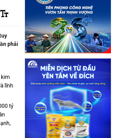
tuy
cần phải
 kim
à lĩnh
000 tỷ
ân
mạnh,