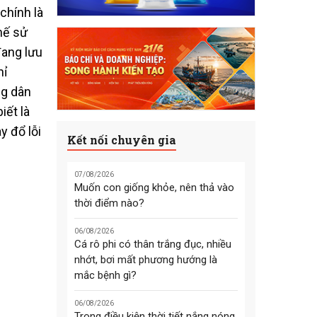
chính là
hế sử
đang lưu
hỉ
ng dân
iết là
y đổ lỗi
Kết nối chuyên gia
07/08/2026
Muốn con giống khỏe, nên thả vào
thời điểm nào?
06/08/2026
Cá rô phi có thân trắng đục, nhiều
nhớt, bơi mất phương hướng là
mắc bệnh gì?
06/08/2026
Trong điều kiện thời tiết nắng nóng