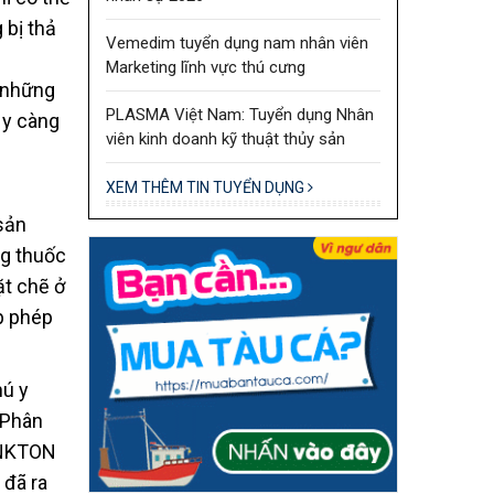
 bị thả
Vemedim tuyển dụng nam nhân viên
Marketing lĩnh vực thú cưng
 những
PLASMA Việt Nam: Tuyển dụng Nhân
 y càng
viên kinh doanh kỹ thuật thủy sản
XEM THÊM TIN TUYỂN DỤNG
sản
ng thuốc
ặt chẽ ở
p phép
hú y
 Phân
ANKTON
đã ra