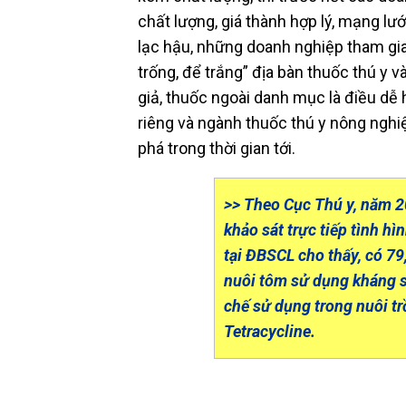
chất lượng, giá thành hợp lý, mạng lư
lạc hậu, những doanh nghiệp tham gia 
trống, để trắng” địa bàn thuốc thú y 
giả, thuốc ngoài danh mục là điều dễ 
riêng và ngành thuốc thú y nông ngh
phá trong thời gian tới.
>> Theo Cục Thú y, năm 2
khảo sát trực tiếp tình h
tại ĐBSCL cho thấy, có 79
nuôi tôm sử dụng kháng s
chế sử dụng trong nuôi tr
Tetracycline.