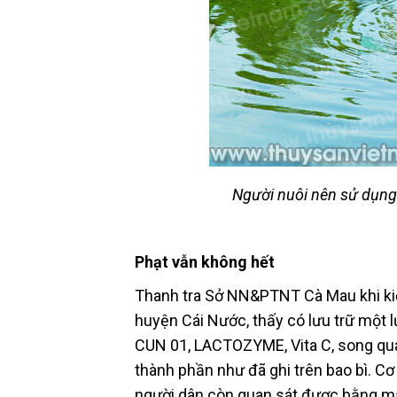
Người nuôi nên sử dụng
Phạt vẫn không hết
Thanh tra Sở NN&PTNT Cà Mau khi ki
huyện Cái Nước, thấy có lưu trữ một 
CUN 01, LACTOZYME, Vita C, song qu
thành phần như đã ghi trên bao bì. C
người dân còn quan sát được bằng mắt 