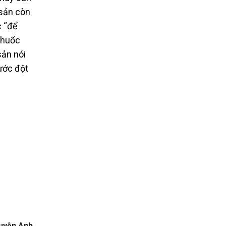
 sản còn
c “để
 thuốc
sản nói
ước đột
uyễn Anh