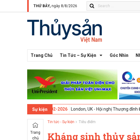
THỨ BẢY,
ngày 8/8/2026
Trang Chủ
Tin Tức – Sự Kiện
Góc Nhìn
N
 thứ 13 -
09-02-2026
London, UK - Hội nghị Thượng đỉnh Đổi mới Sáng
Sự kiện
Tin tức - Sự kiện
Tiêu điểm
Trang
Kháng sinh thủy sả
chủ