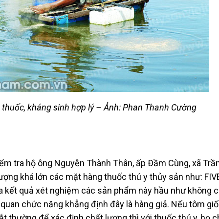
 thuốc, kháng sinh hợp lý – Ảnh: Phan Thanh Cường
ểm tra hộ ông Nguyễn Thành Thân, ấp Ðầm Cùng, xã Trần
lượng khá lớn các mặt hàng thuốc thú y thủy sản như: FIV
a kết quả xét nghiệm các sản phẩm này hầu như không c
ơ quan chức năng khẳng định đây là hàng giả. Nếu tôm gi
thường để xác định chất lượng thì với thuốc thú y, họ ch