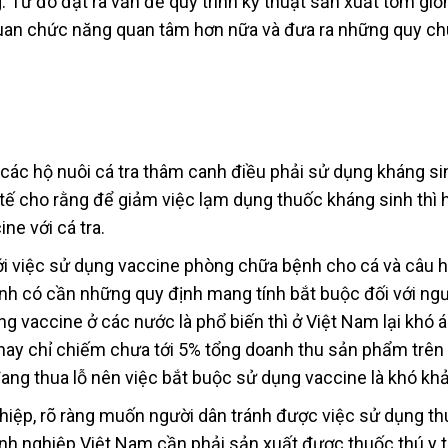
 Từ đó đặt ra vấn đề quy trình kỹ thuật sản xuất tôm giố
uan chức năng quan tâm hơn nữa và đưa ra những quy ch
 các hộ nuôi cá tra thâm canh điều phải sử dụng kháng si
 tế cho rằng để giảm việc lạm dụng thuốc kháng sinh thì 
ne với cá tra.
i việc sử dụng vaccine phòng chữa bệnh cho cá và câu hỏ
nh có cần những quy định mang tính bắt buộc đối với ngư
g vaccine ở các nước là phổ biến thì ở Việt Nam lại khó 
nay chỉ chiếm chưa tới 5% tổng doanh thu sản phẩm trên 
đang thua lỗ nên việc bắt buộc sử dụng vaccine là khó khả 
nghiệp, rõ ràng muốn người dân tránh được việc sử dụng t
anh nghiệp Việt Nam cần phải sản xuất được thuốc thú y 