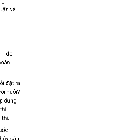
ng
uẩn và
nh để
hoàn
i đặt ra
ời nuôi?
áp dụng
thị
thi.
huốc
thủy sản