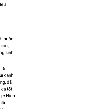
riệu
á thuộc
icol,
ng sinh,
 Dĩ
ài danh
ng, đã
 cá tốt
g ở Ninh
muốn