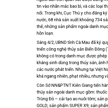
tin vào nhãn mác bao bì, và các loại 
nổi. Trong khi, Cục Thú y cho đăng k
nước, 68 nhà sản xuất khoảng 734 s
thế, những sản phẩm ngoài danh mục 
hỗn loạn.
Sáng 4/2, UBND tỉnh Cà Mau đã ký qu
triển công nghệ thủy sản Biển Đông (T
không có trong danh mục được phép lư
kháng sinh dùng trong thủy sản, ảnh h
các nước phát triển. Nhưng tại Việt N
khá ngang nhiên, phạt nhiều, nhưng vẫ
Còn Sở NN&PTNT Kiên Giang tiến hành 
thủy sản ngoài danh mục gồm: thuốc 
Trùng Đỏ – cải tạo ao nuôi tôm; s
GOLD; sản phẩm SUPER X9; sản phẩm 