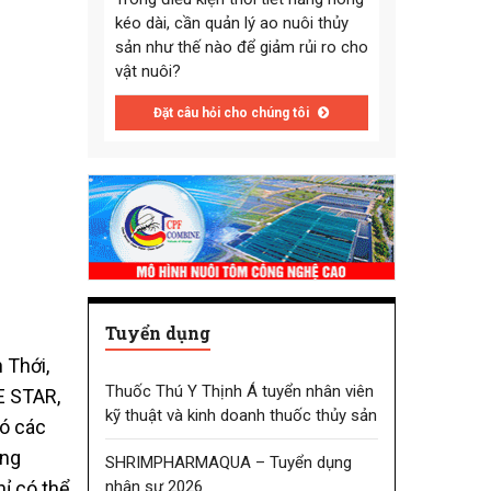
kéo dài, cần quản lý ao nuôi thủy
sản như thế nào để giảm rủi ro cho
vật nuôi?
Đặt câu hỏi cho chúng tôi
Tuyển dụng
 Thới,
Thuốc Thú Y Thịnh Á tuyển nhân viên
E STAR,
kỹ thuật và kinh doanh thuốc thủy sản
ó các
ống
SHRIMPHARMAQUA – Tuyển dụng
nhân sự 2026
ỉ có thể