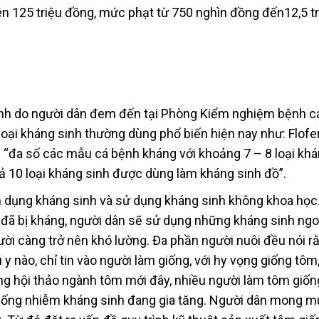
rên 125 triệu đồng, mức phạt từ 750 nghìn đồng đến12,5 t
ệnh do người dân đem đến tại Phòng Kiểm nghiệm bệnh c
loại kháng sinh thường dùng phổ biến hiện nay như: Flofen
 “đa số các mẫu cá bệnh kháng với khoảng 7 – 8 loại khá
 10 loại kháng sinh được dùng làm kháng sinh đồ”.
m dụng kháng sinh và sử dụng kháng sinh không khoa học.
 đã bị kháng, người dân sẽ sử dụng những kháng sinh ngo
ời càng trở nên khó lường. Đa phần người nuôi đều nói rằ
 y nào, chỉ tin vào người làm giống, với hy vọng giống tôm,
ng hội thảo ngành tôm mới đây, nhiều người làm tôm giốn
giống nhiễm kháng sinh đang gia tăng. Người dân mong 