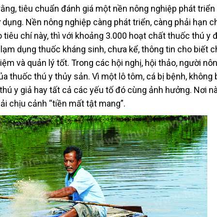
rằng, tiêu chuẩn đánh giá một nền nông nghiệp phát triển 
 dụng. Nền nông nghiệp càng phát triển, càng phải hạn c
 tiêu chí này, thì với khoảng 3.000 hoạt chất thuốc thú y 
lạm dụng thuốc kháng sinh, chưa kể, thông tin cho biết c
m và quản lý tốt. Trong các hội nghị, hội thảo, người nô
ủa thuốc thú y thủy sản. Vì một lô tôm, cá bị bệnh, không b
hú y giả hay tất cả các yếu tố đó cùng ảnh hưởng. Nơi nà
hải chịu cảnh “tiền mất tật mang”.