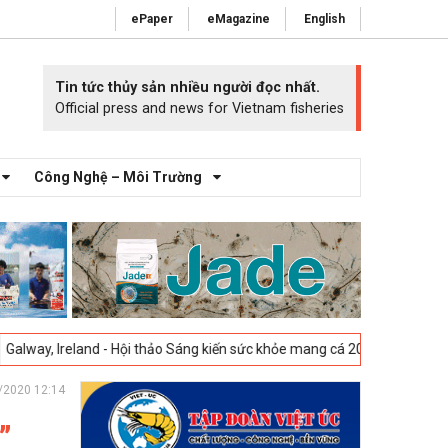
ePaper
eMagazine
English
Tin tức thủy sản nhiều người đọc nhất.
Official press and news for Vietnam fisheries
Công Nghệ – Môi Trường
nd - Hội thảo Sáng kiến sức khỏe mang cá 2025 -
23-04-2025
Vigo, Tây
/2020 12:14
”