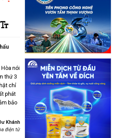
hẩu
 Hòa nói
n thứ 3
hật chỉ
ất phát
đảm bảo
Dư Khánh
a điện tử