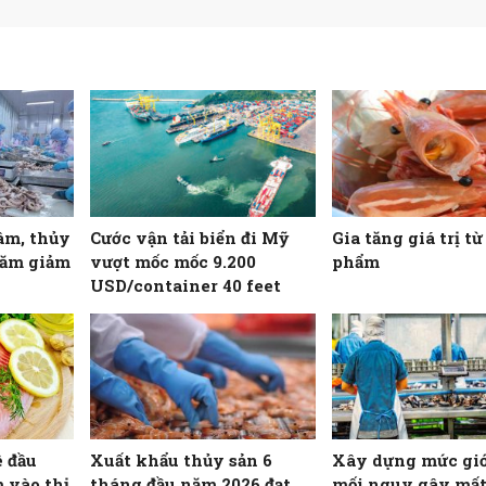
âm, thủy
Cước vận tải biển đi Mỹ
Gia tăng giá trị t
năm giảm
vượt mốc mốc 9.200
phẩm
USD/container 40 feet
ê đầu
Xuất khẩu thủy sản 6
Xây dựng mức giớ
 vào thị
tháng đầu năm 2026 đạt
mối nguy gây mất