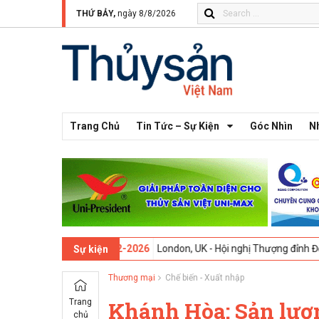
THỨ BẢY,
ngày 8/8/2026
Trang Chủ
Tin Tức – Sự Kiện
Góc Nhìn
N
n thứ 13 -
09-02-2026
London, UK - Hội nghị Thượng đỉnh Đổi mới Sán
Sự kiện
Thương mại
Chế biến - Xuất nhập
Trang
Khánh Hòa: Sản lượn
chủ