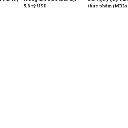
5,8 tỷ USD
thực phẩm (MRLs
học và minh bạch