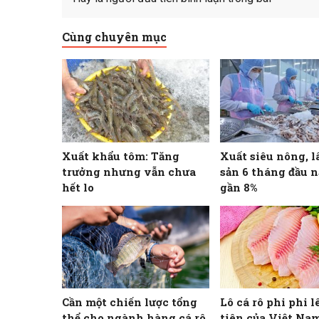
Cùng chuyên mục
Xuất khẩu tôm: Tăng
Xuất siêu nông, l
trưởng nhưng vẫn chưa
sản 6 tháng đầu 
hết lo
gần 8%
Cần một chiến lược tổng
Lô cá rô phi phi l
thể cho ngành hàng cá rô
tiên của Việt Nam