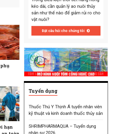
kéo dài, cần quản lý ao nuôi thủy
sản như thế nào để giảm rủi ro cho
vật nuôi?
Đặt câu hỏi cho chúng tôi
ừ phụ
Tuyển dụng
Thuốc Thú Y Thịnh Á tuyển nhân viên
kỹ thuật và kinh doanh thuốc thủy sản
SHRIMPHARMAQUA – Tuyển dụng
i hạn
nhân sự 2026
 an toàn