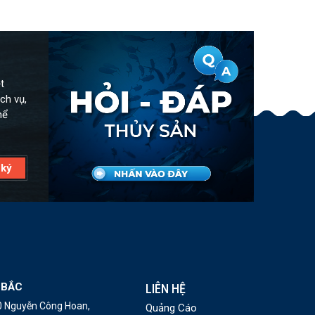
t
ch vụ,
hể
 BẮC
LIÊN HỆ
10 Nguyễn Công Hoan,
Quảng Cáo