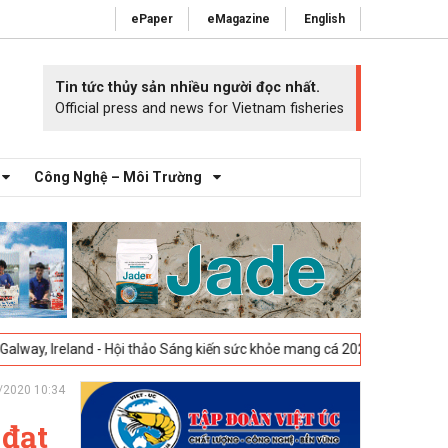
ePaper
eMagazine
English
Tin tức thủy sản nhiều người đọc nhất.
Official press and news for Vietnam fisheries
Công Nghệ – Môi Trường
land - Hội thảo Sáng kiến sức khỏe mang cá 2025 -
23-04-2025
Vigo, T
/2020 10:34
 đạt