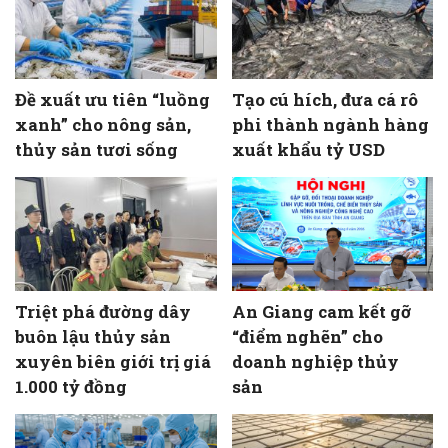
Đề xuất ưu tiên “luồng
Tạo cú hích, đưa cá rô
xanh” cho nông sản,
phi thành ngành hàng
thủy sản tươi sống
xuất khẩu tỷ USD
Triệt phá đường dây
An Giang cam kết gỡ
buôn lậu thủy sản
“điểm nghẽn” cho
xuyên biên giới trị giá
doanh nghiệp thủy
1.000 tỷ đồng
sản