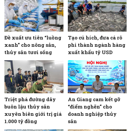
Đề xuất ưu tiên “luồng
Tạo cú hích, đưa cá rô
xanh” cho nông sản,
phi thành ngành hàng
thủy sản tươi sống
xuất khẩu tỷ USD
Triệt phá đường dây
An Giang cam kết gỡ
buôn lậu thủy sản
“điểm nghẽn” cho
xuyên biên giới trị giá
doanh nghiệp thủy
1.000 tỷ đồng
sản