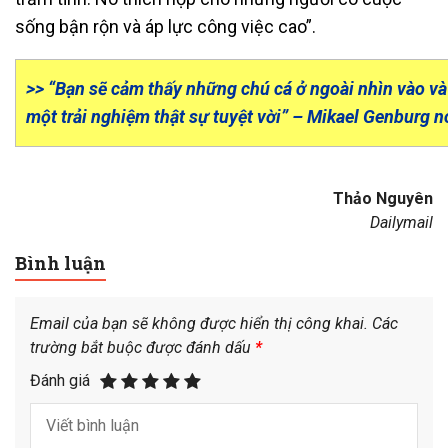
sống bận rộn và áp lực công việc cao”.
>> “Bạn sẽ cảm thấy những chú cá ở ngoài nhìn vào và 
một trải nghiệm thật sự tuyệt vời” – Mikael Genburg n
Thảo Nguyên
Dailymail
Bình luận
Email của bạn sẽ không được hiển thị công khai.
Các
trường bắt buộc được đánh dấu
*
Đánh giá