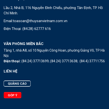
Lầu 2, Nhà B, 116 Nguyễn Đình Chiểu, phường Tân Định, TP. Hồ
Chí Minh.
Email:
toasoan@thuysanvietnam.com.vn
Điện Thoại:
(84.28) 62777 616
VĂN PHÒNG MIỀN BẮC
Tầng 1, nhà A8, số 10 Nguyễn Công Hoan, phường Giảng Võ, TP Hà
Nội.
Điện thoại:
(84.24) 37713699;
(84.24) 37713638;
(84.4) 37711756
LIÊN HỆ
QUẢNG CÁO
GÓP Ý