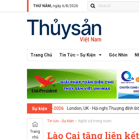
THỨ NĂM,
ngày 6/8/2026
Trang Chủ
Tin Tức – Sự Kiện
Góc Nhìn
N
ứ 13 -
09-02-2026
London, UK - Hội nghị Thượng đỉnh Đổi mới Sáng tạ
Sự kiện
Tin tức - Sự kiện
Nghề cá trong nước
Trang
Lào Cai tăng liên kế
chủ