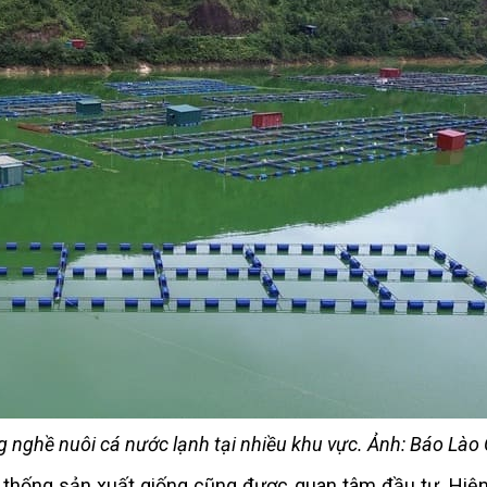
g nghề nuôi cá nước lạnh tại nhiều khu vực. Ảnh: Báo Lào 
 thống sản xuất giống cũng được quan tâm đầu tư. Hiện