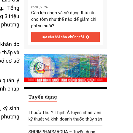
ng… Tổng
05/08/2026
Cần lựa chọn và sử dụng thức ăn
g 3 triệu
cho tôm như thế nào để giảm chi
a phương
phí vụ nuôi?
Đặt câu hỏi cho chúng tôi
ó khăn do
ộ thấp và
số cơ sở
p quản lý
anh chấp
Tuyển dụng
, ký sinh
Thuốc Thú Y Thịnh Á tuyển nhân viên
ịa phương
kỹ thuật và kinh doanh thuốc thủy sản
SHRIMPHARMAQUA – Tuyển dụng