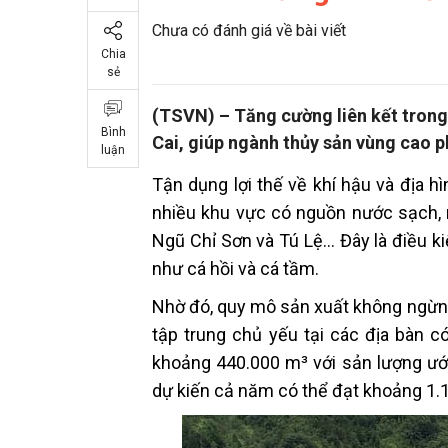
Chưa có đánh giá về bài viết
Chia
sẻ
(TSVN) – Tăng cường liên kết trong 
Bình
Cai, giúp ngành thủy sản vùng cao ph
luận
Tận dụng lợi thế về khí hậu và địa h
nhiều khu vực có nguồn nước sạch, n
Ngũ Chỉ Sơn và Tú Lệ… Đây là điều kiệ
như cá hồi và cá tầm.
Nhờ đó, quy mô sản xuất không ngừng
tập trung chủ yếu tại các địa bàn c
khoảng 440.000 m³ với sản lượng ước
dự kiến cả năm có thể đạt khoảng 1.1