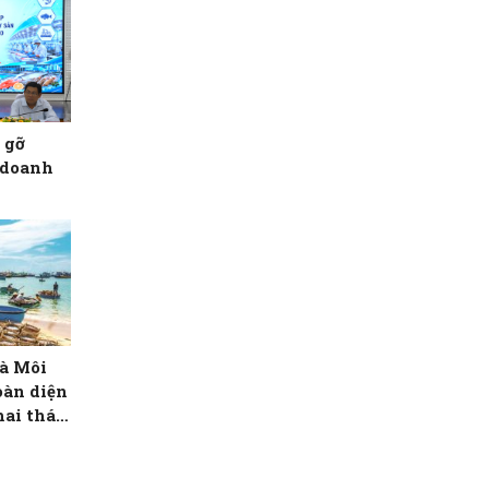
 gỡ
 doanh
à Môi
oàn diện
hai thác
thành phố