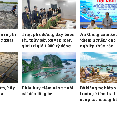
cá rô phi
Triệt phá đường dây buôn
An Giang cam kết
g xuất
lậu thủy sản xuyên biên
“điểm nghẽn” cho
giới trị giá 1.000 tỷ đồng
nghiệp thủy sản
ôm, hãy
Phát huy tiềm năng nuôi
Bộ Nông nghiệp v
hái
cá biển lồng bè
trường kiểm tra t
công tác chống k
IUU tại 22 tỉnh, 
ven biển