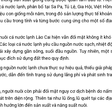
á nước lạnh, phân bố tại Sa Pa, Tú Lệ, Gia Hội, Việt Hồ
riệu con giống mỗi năm, trong đó sản lượng thực tế khoản
u cầu trong tỉnh và từng bước cung ứng cho một số đị
 nuôi cá nước lạnh Lào Cai hiện vẫn đối mặt không ít kh
. Các loại cá nước lạnh yêu cầu nguồn nước sạch, nhiệt đ
ải xây dựng gần sông, suối đầu nguồn. Tuy nhiên, một 
ục đích sử dụng đất theo quy định.
ng nguồn nước lạnh chưa thực sự hiệu quả, thiếu giải phá
ớc, dẫn đến tình trạng sử dụng lãng phí và phát sinh tr
n, người nuôi còn phải đối mặt nguy cơ dịch bệnh do nấm
át trên diện rộng. Thiên tai như lũ ống, lũ quét tại các đ
ảnh hưởng lớn đến sản xuất và năng suất nuôi.