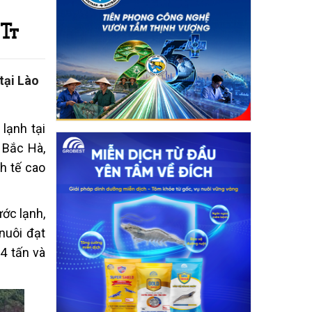
tại Lào
 lạnh tại
 Bắc Hà,
nh tế cao
ớc lạnh,
nuôi đạt
4 tấn và