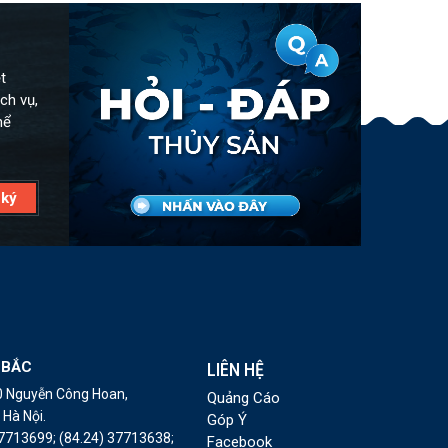
t
ch vụ,
hể
 BẮC
LIÊN HỆ
10 Nguyễn Công Hoan,
Quảng Cáo
Hà Nội.
Góp Ý
37713699;
(84.24) 37713638;
Facebook