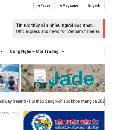
ePaper
eMagazine
English
Tin tức thủy sản nhiều người đọc nhất.
Official press and news for Vietnam fisheries
Công Nghệ – Môi Trường
 - Hội thảo Sáng kiến sức khỏe mang cá 2025 -
23-04-2025
Vigo, Tây B
/2026 12:55