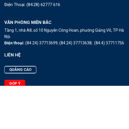
Điện Thoại:
(84.28) 62777 616
VĂN PHÒNG MIỀN BẮC
Tầng 1, nhà A8, số 10 Nguyễn Công Hoan, phường Giảng Võ, TP Hà
Nội.
Điện thoại:
(84.24) 37713699;
(84.24) 37713638;
(84.4) 37711756
LIÊN HỆ
QUẢNG CÁO
GÓP Ý
LIÊN HỆ
Quảng Cáo
Góp Ý
Facebook