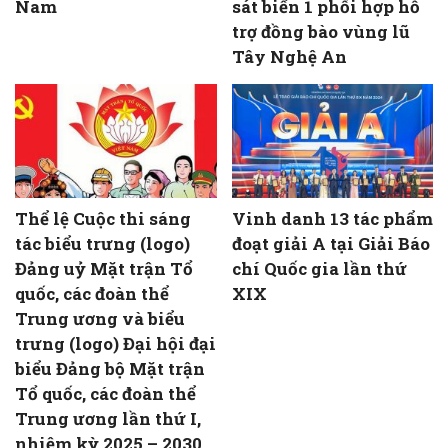
Nam
sát biển 1 phối hợp hỗ
trợ đồng bào vùng lũ
Tây Nghệ An
Thể lệ Cuộc thi sáng
Vinh danh 13 tác phẩm
tác biểu trưng (logo)
đoạt giải A tại Giải Báo
Đảng uỷ Mặt trận Tổ
chí Quốc gia lần thứ
quốc, các đoàn thể
XIX
Trung ương và biểu
trưng (logo) Đại hội đại
biểu Đảng bộ Mặt trận
Tổ quốc, các đoàn thể
Trung ương lần thứ I,
nhiệm kỳ 2025 – 2030