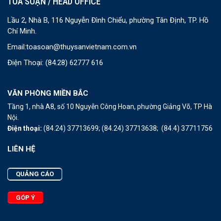
TOÀ SOẠN / HEAD OFFICE
Lầu 2, Nhà B, 116 Nguyễn Đình Chiểu, phường Tân Định, TP. Hồ
Chí Minh.
Email:
toasoan@thuysanvietnam.com.vn
Điện Thoại:
(84.28) 62777 616
VĂN PHÒNG MIỀN BẮC
Tầng 1, nhà A8, số 10 Nguyễn Công Hoan, phường Giảng Võ, TP Hà
Nội.
Điện thoại:
(84.24) 37713699;
(84.24) 37713638;
(84.4) 37711756
LIÊN HỆ
QUẢNG CÁO
GÓP Ý