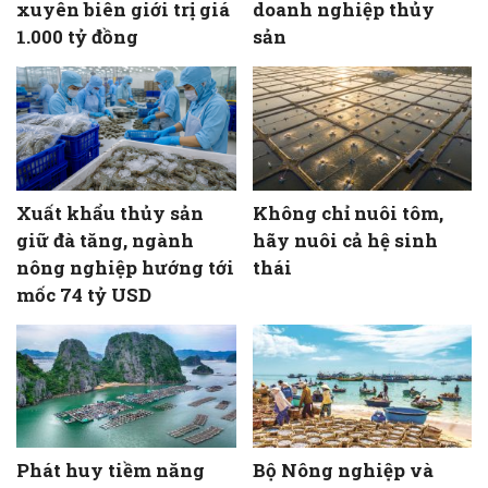
xuyên biên giới trị giá
doanh nghiệp thủy
1.000 tỷ đồng
sản
Xuất khẩu thủy sản
Không chỉ nuôi tôm,
giữ đà tăng, ngành
hãy nuôi cả hệ sinh
nông nghiệp hướng tới
thái
mốc 74 tỷ USD
Phát huy tiềm năng
Bộ Nông nghiệp và