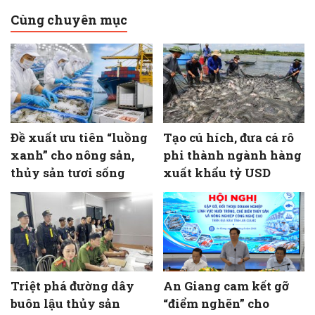
Cùng chuyên mục
Đề xuất ưu tiên “luồng
Tạo cú hích, đưa cá rô
xanh” cho nông sản,
phi thành ngành hàng
thủy sản tươi sống
xuất khẩu tỷ USD
Triệt phá đường dây
An Giang cam kết gỡ
buôn lậu thủy sản
“điểm nghẽn” cho