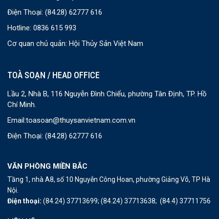
Điện Thoại:
(84.28) 62777 616
Hotline: 0836 615 993
Cơ quan chủ quản: Hội Thủy Sản Việt Nam
TOÀ SOẠN / HEAD OFFICE
Lầu 2, Nhà B, 116 Nguyễn Đình Chiểu, phường Tân Định, TP. Hồ
Chí Minh.
Email:
toasoan@thuysanvietnam.com.vn
Điện Thoại:
(84.28) 62777 616
VĂN PHÒNG MIỀN BẮC
Tầng 1, nhà A8, số 10 Nguyễn Công Hoan, phường Giảng Võ, TP Hà
Nội.
Điện thoại:
(84.24) 37713699;
(84.24) 37713638;
(84.4) 37711756