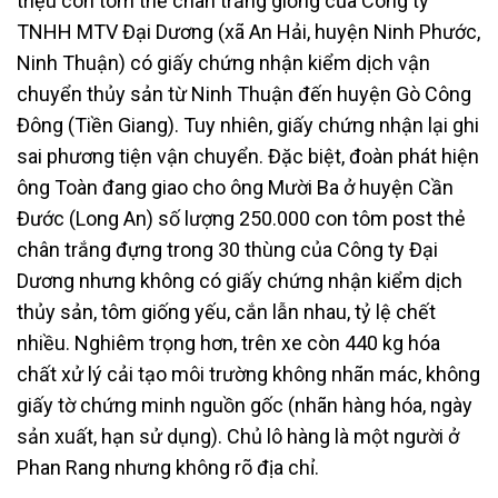
triệu con tôm thẻ chân trắng giống của Công ty
TNHH MTV Đại Dương (xã An Hải, huyện Ninh Phước,
Ninh Thuận) có giấy chứng nhận kiểm dịch vận
chuyển thủy sản từ Ninh Thuận đến huyện Gò Công
Đông (Tiền Giang). Tuy nhiên, giấy chứng nhận lại ghi
sai phương tiện vận chuyển. Đặc biệt, đoàn phát hiện
ông Toàn đang giao cho ông Mười Ba ở huyện Cần
Đước (Long An) số lượng 250.000 con tôm post thẻ
chân trắng đựng trong 30 thùng của Công ty Đại
Dương nhưng không có giấy chứng nhận kiểm dịch
thủy sản, tôm giống yếu, cắn lẫn nhau, tỷ lệ chết
nhiều. Nghiêm trọng hơn, trên xe còn 440 kg hóa
chất xử lý cải tạo môi trường không nhãn mác, không
giấy tờ chứng minh nguồn gốc (nhãn hàng hóa, ngày
sản xuất, hạn sử dụng). Chủ lô hàng là một người ở
Phan Rang nhưng không rõ địa chỉ.