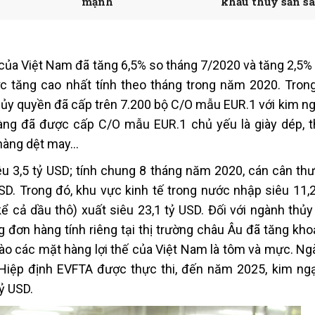
mạnh
khẩu thủy sản s
Trung Quốc
u của Việt Nam đã tăng 6,5% so tháng 7/2020 và tăng 2,5
ức tăng cao nhất tính theo tháng trong năm 2020. Tron
c ủy quyền đã cấp trên 7.200 bộ C/O mẫu EUR.1 với kim n
àng đã được cấp C/O mẫu EUR.1 chủ yếu là giày dép, t
 hàng dệt may…
u 3,5 tỷ USD; tính chung 8 tháng năm 2020, cán cân th
SD. Trong đó, khu vực kinh tế trong nước nhập siêu 11,2
 cả dầu thô) xuất siêu 23,1 tỷ USD. Đối với ngành thủy 
g đơn hàng tính riêng tại thị trường châu Âu đã tăng kh
vào các mặt hàng lợi thế của Việt Nam là tôm và mực. Ng
Hiệp định EVFTA được thực thi, đến năm 2025, kim ng
ỷ USD.