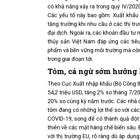
có khả năng xảy ra trong quý IV/2020
Các yếu tố này bao gồm: Xuất khẩu 
tăng trưởng khi nhu cầu ở các thị tr
đại dịch. Ngoài ra, các khoản đầu tư
thủy sản Việt Nam đáp ứng các tiêu
phẩm và bền vững môi trường mà còn 
trong giai đoạn tới.
Tôm, cá ngừ sớm hưởng 
Theo Cục Xuất nhập khẩu (Bộ Công th
54,2 triệu USD, tăng 2% so tháng 7/
20% so cùng kỳ năm trước. Các nhà 
tôm đang có những lợi thế so với cá
COVID-19, song để có thành quả đột b
thiên về các mặt hàng chế biến sâu. Đ
với thị trường EU, rõ ràng dù áp dụ