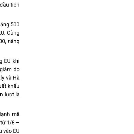
đầu tiên
oảng 500
EU. Cùng
00, nâng
g EU khi
 giảm do
aly và Hà
xuất khẩu
 lượt là
 lạnh mã
từ 1/8 –
u vào EU