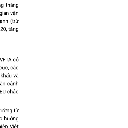
ng tháng
gian vận
ạnh (trừ
20, tăng
EVFTA có
cực, các
 khẩu và
oàn cảnh
 EU chắc
trường từ
ợc hưởng
iệp Việt