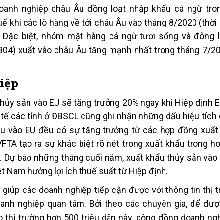
oanh nghiệp châu Âu đồng loạt nhập khẩu cá ngừ tro
 khi các lô hàng về tới châu Âu vào tháng 8/2020 (thời 
 Đặc biệt, nhóm mặt hàng cá ngừ tươi sống và đông l
304) xuất vào châu Âu tăng mạnh nhất trong tháng 7/20
iệp
thủy sản vào EU sẽ tăng trưởng 20% ngay khi Hiệp định 
 tế các tỉnh ở ĐBSCL cũng ghi nhận những dấu hiệu tích 
u vào EU đều có sự tăng trưởng từ các hợp đồng xuất
TA tạo ra sự khác biệt rõ nét trong xuất khẩu trong h
. Dự báo những tháng cuối năm, xuất khẩu thủy sản vào
t Nam hưởng lợi ích thuế suất từ Hiệp định.
 giúp các doanh nghiệp tiếp cận được với thông tin thị 
oanh nghiệp quan tâm. Bởi theo các chuyên gia, để đư
thị trường hơn 500 triệu dân này, cộng đồng doanh ngh