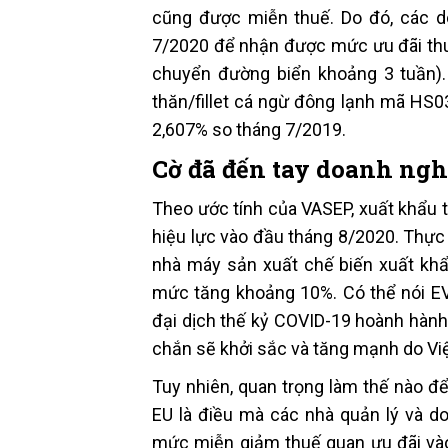
cũng được miễn thuế. Do đó, các d
7/2020 để nhận được mức ưu đãi thuế
chuyển đường biển khoảng 3 tuần).
thăn/fillet cá ngừ đông lạnh mã HS0
2,607% so tháng 7/2019.
Cờ đã đến tay doanh ngh
Theo ước tính của VASEP, xuất khẩu 
hiệu lực vào đầu tháng 8/2020. Thực
nhà máy sản xuất chế biến xuất khẩ
mức tăng khoảng 10%. Có thể nói EVF
đại dịch thế kỷ COVID-19 hoành hành
chắn sẽ khởi sắc và tăng mạnh do Việ
Tuy nhiên, quan trọng làm thế nào để
EU là điều mà các nhà quản lý và d
mức miễn giảm thuế quan ưu đãi vào 