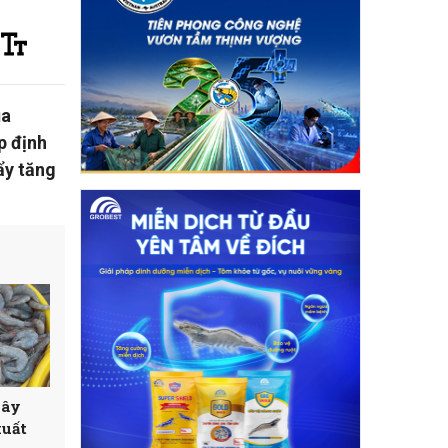
ủa
p định
ẩy tăng
gây
xuất