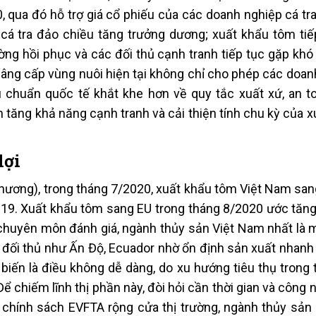
, qua đó hỗ trợ giá cổ phiếu của các doanh nghiệp cá tr
cá tra đảo chiều tăng trưởng dương; xuất khẩu tôm tiế
ường hồi phục và các đối thủ cạnh tranh tiếp tục gặp kh
 nâng cấp vùng nuôi hiện tại không chỉ cho phép các doa
 chuẩn quốc tế khắt khe hơn về quy tắc xuất xứ, an t
tăng khả năng cạnh tranh và cải thiện tính chu kỳ của x
lợi
ương), trong tháng 7/2020, xuất khẩu tôm Việt Nam san
2019. Xuất khẩu tôm sang EU trong tháng 8/2020 ước tăn
chuyên môn đánh giá, ngành thủy sản Việt Nam nhất là 
c đối thủ như Ấn Độ, Ecuador nhờ ổn định sản xuất nhanh
iến là điều không dễ dàng, do xu hướng tiêu thụ trong t
ể chiếm lĩnh thị phần này, đòi hỏi cần thời gian và công 
ng chính sách EVFTA rộng cửa thị trường, ngành thủy sản