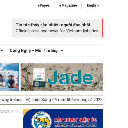
ePaper
eMagazine
English
Tin tức thủy sản nhiều người đọc nhất.
Official press and news for Vietnam fisheries
Công Nghệ – Môi Trường
Hội thảo Sáng kiến sức khỏe mang cá 2025 -
23-04-2025
Vigo, Tây Ban 
/2020 09:44