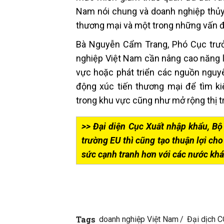
Nam nói chung và doanh nghiệp thủy 
thương mại và một trong những vấn đề 
Bà Nguyễn Cẩm Trang, Phó Cục trưở
nghiệp Việt Nam cần nâng cao năng l
vực hoặc phát triển các nguồn nguyê
động xúc tiến thương mại để tìm k
trong khu vực cũng như mở rộng thị t
>> Đại diện Cục Xuất nhập khẩu, Bộ 
trường EU thì cũng tạo thuận lợi ch
sức cạnh tranh hơn với các nước khá
Tags
doanh nghiệp Việt Nam
Đại dịch 