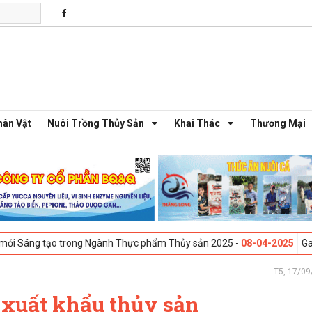
hân Vật
Nuôi Trồng Thủy Sản
Khai Thác
Thương Mại
trong Ngành Thực phẩm Thủy sản 2025 -
08-04-2025
Galway, Ireland - 
T5, 17/09
 xuất khẩu thủy sản