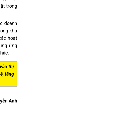
ật trong
ác doanh
rong khu
các hoạt
cung ứng
thác.
vào thị
ế, tăng
yễn Anh