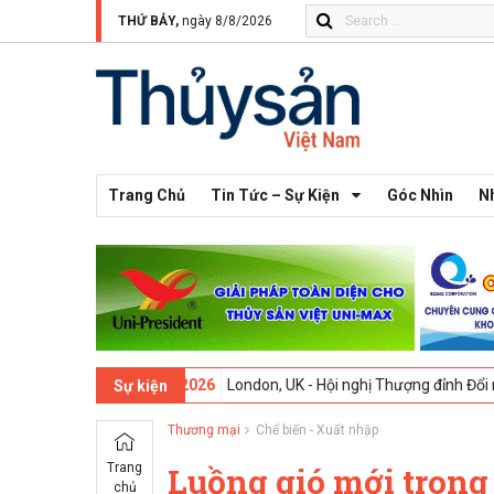
THỨ BẢY,
ngày 8/8/2026
Trang Chủ
Tin Tức – Sự Kiện
Góc Nhìn
N
3 -
09-02-2026
London, UK - Hội nghị Thượng đỉnh Đổi mới Sáng tạo 
Sự kiện
Thương mại
Chế biến - Xuất nhập
Trang
Luồng gió mới trong
chủ