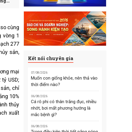
ang
% so cùng
g vòng 1
gạch 277
hủy sản,
Kết nối chuyên gia
ương mại
07/08/2026
Muốn con giống khỏe, nên thả vào
 tỷ USD;
thời điểm nào?
sản, chỉ
oảng 10%
06/08/2026
Cá rô phi có thân trắng đục, nhiều
ành thủy
nhớt, bơi mất phương hướng là
ạch xuất
mắc bệnh gì?
06/08/2026
Trong điều kiện thời tiết nắng nóng