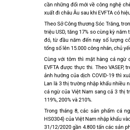
cần những đổi mới về công nghệ chế
xuất đi châu Âu sau khi EVFTA có hiệu
Theo Sở Công thương Sóc Trăng, trong
triệu USD, tăng 17% so cùng kỳ năm 
đó, từ đầu năm đến nay số lượng cô
tổng số lên 15.000 công nhân, chủ yếu
Cùng với tôm thì mặt hàng cá ngừ c
EVFTA được thực thi. Theo VASEP, tr
ảnh hưởng của dịch COVID-19 thì xuất
Lan là 3 thị trường nhập khẩu nhiều 
cá ngừ của Việt Nam sang cả 3 thị t
119%, 200% và 210%.
Trong tháng 8, các sản phẩm cá ngừ
HS0304) của Việt Nam nhập khẩu vào 
31/12/2020 gần 4.800 tấn các sản p