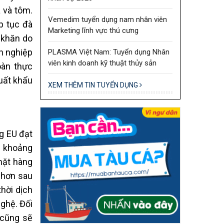
a và tôm.
Vemedim tuyển dụng nam nhân viên
p tục đà
Marketing lĩnh vực thú cưng
ó khăn do
nh nghiệp
PLASMA Việt Nam: Tuyển dụng Nhân
viên kinh doanh kỹ thuật thủy sản
oàn thực
uất khẩu
XEM THÊM TIN TUYỂN DỤNG
g EU đạt
g khoảng
mặt hàng
 hơn sau
hời dịch
nghệ. Đối
 cũng sẽ