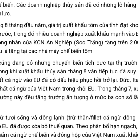
 biến. Các doanh nghiệp thủy sản đã có những lô hàng 
 lực.
 8 tháng đầu năm, giá trị xuất khẩu tôm của tỉnh đạt kh
trước, trong đó nhiều doanh nghiệp xuất khẩu mạnh vào 
ng nhân của KCN An Nghiệp (Sóc Trăng) tăng trên 2.0
 là tăng tại các nhà máy chế biến tôm.
ũng đang có những chuyển biến tích cực tại thị trườn
ong khi xuất khẩu thủy sản tháng 8 vẫn tiếp tục đà suy
 cá ngừ vào EU đã có dấu hiệu phục hồi trở lại. Đức, It
nhất cá ngừ của Việt Nam trong khối EU. Trong tháng 7, 
rường này đều tăng trưởng ấn tượng ở mức ba con số lần
 tươi sống và đông lạnh (trừ thăn/fillet cá ngừ đông
EU đã được xóa bỏ thuế quan. Theo phân bổ hạn ngạch, 
hẩm cá ngừ chế biến và đóng hộp của Việt Nam xuất khẩ