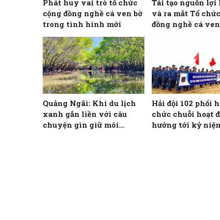
Phát huy vai trò tổ chức
Tái tạo nguồn lợi 
cộng đồng nghề cá ven bờ
và ra mắt Tổ chứ
trong tình hình mới
đồng nghề cá ven
Quảng Ngãi: Khi du lịch
Hải đội 102 phối h
xanh gắn liền với câu
chức chuỗi hoạt 
chuyện gìn giữ môi
hướng tới kỷ niệ
trường
Ngày giải phóng
Nam, thống nhất 