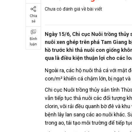
Chưa có đánh giá về bài viết
Chia
sẻ
Ngày 15/6, Chi cục Nuôi trồng thủy 
Bình
nuôi xen ghép trên phá Tam Giang bị
luận
hồ trước khi thả nuôi con giống k
qua là điều kiện thuận lợi cho các loạ
Ngoài ra, các hộ nuôi thả cá với mật đ
con/m² khiến cá chậm lớn, bị ngạt và 
Chi cục Nuôi trồng thủy sản tỉnh Thừ
vẫn tiếp tục thả nuôi các đối tượng k
clorin, vôi rải đều quanh bờ đê và kh
bệnh lây lan sang các ao nuôi khác. 
trong ao, tái tạo môi trường để tiếp t