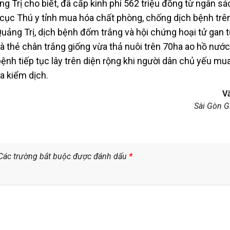
 Trị cho biết, đã cấp kinh phí 562 triệu đồng từ ngân sá
ục Thú y tỉnh mua hóa chất phòng, chống dịch bệnh trê
ảng Trị, dịch bệnh đốm trắng và hội chứng hoại tử gan 
 thẻ chân trắng giống vừa thả nuôi trên 70ha ao hồ nước 
 bệnh tiếp tục lây trên diện rộng khi người dân chủ yếu mu
ua kiểm dịch.
V
Sài Gòn G
Các trường bắt buộc được đánh dấu
*