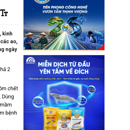
, kình
 các ao,
ng ngày
thả 2
tôm chết
g. Dùng
đa mầm
mầm bệnh