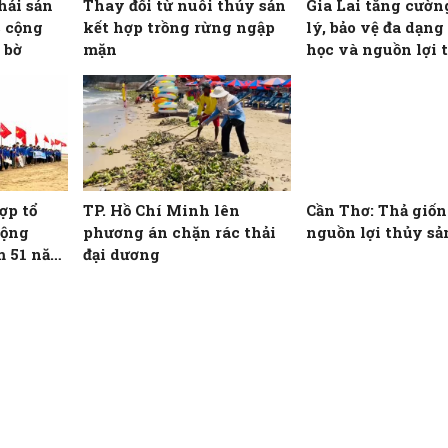
hải sản
Thay đổi từ nuôi thủy sản
Gia Lai tăng cườn
c cộng
kết hợp trồng rừng ngập
lý, bảo vệ đa dạng
 bờ
mặn
học và nguồn lợi 
ợp tổ
TP. Hồ Chí Minh lên
Cần Thơ: Thả giống
động
phương án chặn rác thải
nguồn lợi thủy sả
m 51 năm
đại dương
 miền
đất nước