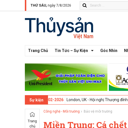
THỨ SÁU,
ngày 7/8/2026
Trang Chủ
Tin Tức – Sự Kiện
Góc Nhìn
N
lần thứ 13 -
09-02-2026
London, UK - Hội nghị Thượng đỉnh Đổi mới S
Sự kiện
Công nghệ - Môi trường
Bảo vệ môi trường
Trang
Miền Trung: Cá chết
chủ