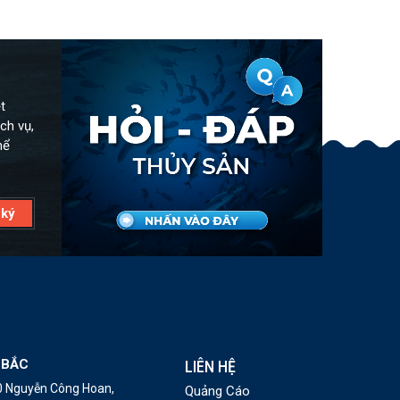
t
ch vụ,
hể
 BẮC
LIÊN HỆ
10 Nguyễn Công Hoan,
Quảng Cáo