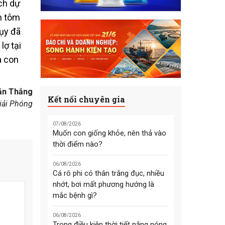
ch dự
n tôm
tụy đã
lợ tại
a con
ăn Thắng
Kết nối chuyên gia
iải Phóng
07/08/2026
Muốn con giống khỏe, nên thả vào
thời điểm nào?
06/08/2026
Cá rô phi có thân trắng đục, nhiều
nhớt, bơi mất phương hướng là
mắc bệnh gì?
06/08/2026
Trong điều kiện thời tiết nắng nóng