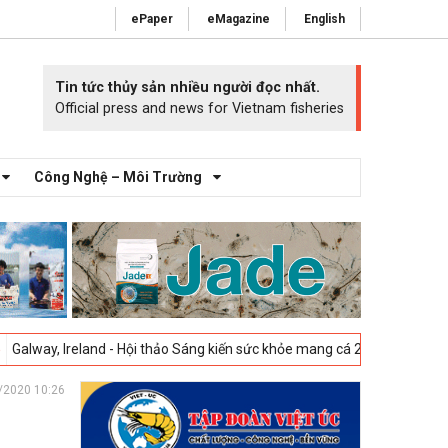
ePaper
eMagazine
English
Tin tức thủy sản nhiều người đọc nhất.
Official press and news for Vietnam fisheries
Công Nghệ – Môi Trường
reland - Hội thảo Sáng kiến sức khỏe mang cá 2025 -
23-04-2025
Vigo,
/2020 10:26