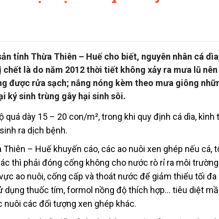
sản tỉnh Thừa Thiên – Huế cho biết, nguyên nhân cá dìa
 chết là do năm 2012 thời tiết không xảy ra mưa lũ nên
hông được rửa sạch; nắng nóng kèm theo mưa giông nhữ
i ký sinh trùng gây hại sinh sôi.
ộ quá dày 15 – 20 con/m², trong khi quy định cá dìa, kình 
sinh ra dịch bệnh.
a Thiên – Huế khuyến cáo, các ao nuôi xen ghép nếu cá, 
hác thì phải đóng cống không cho nước rò rỉ ra môi trườn
u vực ao nuôi, cống cấp và thoát nước để giảm thiểu tối 
Sử dụng thuốc tím, formol nồng độ thích hợp… tiêu diệt 
ục nuôi các đối tượng xen ghép khác.