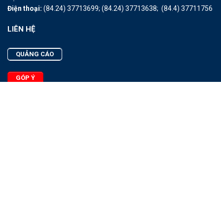
Điện thoại:
(84.24) 37713699;
(84.24) 37713638;
(84.4) 37711756
LIÊN HỆ
QUẢNG CÁO
GÓP Ý
LIÊN HỆ
Quảng Cáo
Góp Ý
Facebook
2025 - © Bản quyền thuộc Tạp chí Thủy sản Việt Nam
Cấm sao chép dưới mọi hình thức nếu không có sự chấp thuận
bằng văn bản