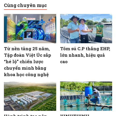
Cùng chuyên mục
Từ nền tảng 25 năm,
Tôm sú C.P thắng EHP,
Tập đoàn Việt Úc sắp
lớn nhanh, hiệu quả
“hé lộ” chiến lược
cao
chuyển mình bằng
khoa học công nghệ