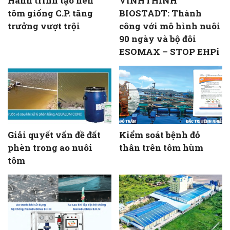
Hành trình tạo nên
VINHTHINH
tôm giống C.P. tăng
BIOSTADT: Thành
trưởng vượt trội
công với mô hình nuôi
90 ngày và bộ đôi
ESOMAX – STOP EHPi
Giải quyết vấn đề đất
Kiểm soát bệnh đỏ
phèn trong ao nuôi
thân trên tôm hùm
tôm