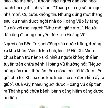
sao khổ thế này!”. Không ngờ, người đàn ông ngồi
cạnh hỏi cụ địa chỉ và nói: “Tháng sau cụ sẽ có ngôi
nhà mới”. Cụ cười, không tin. Nhưng đúng một tháng
sau, cụ nhận được ngôi nhà do Hoàng Vũ xây tặng.
Cụ nói với mọi người: “Như một giấc mơ…”. Người
đàn ông đi cùng chuyến đò kia là Hoàng Vũ.
Người dân Bến Tre, nơi đồng sâu nước trũng, đường
xá khó khăn. Việc đi lên tỉnh, lên TP Hồ Chí Minh
chữa bệnh trở nên xa xỉ, nhiều người không thể lên
tuyến trên chữa bệnh. Hoàng Vũ thường nói: “Người
nông dân mua thức ăn tôm giống của tôi là đem tiền
gửi cho tôi. Khi bà con khó khăn, tôi sẽ đem tiền ấy ra
giúp”. Quả vậy, nhiều người được Hoàng Vũ cấp tiền
ra Thành phố chữa bệnh, bệnh càng hiểm càng được
ưu tiên.