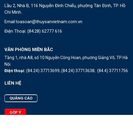
Lầu 2, Nhà B, 116 Nguyễn Đình Chiểu, phường Tân Định, TP. Hồ
Chí Minh.
Email:
toasoan@thuysanvietnam.com.vn
Điện Thoại:
(84.28) 62777 616
VĂN PHÒNG MIỀN BẮC
Tầng 1, nhà A8, số 10 Nguyễn Công Hoan, phường Giảng Võ, TP Hà
Nội.
Điện thoại:
(84.24) 37713699;
(84.24) 37713638;
(84.4) 37711756
LIÊN HỆ
QUẢNG CÁO
GÓP Ý