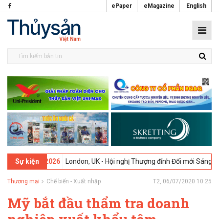
ePaper
eMagazine
English
09-02-2026
London, UK - Hội nghị Thượng đỉnh Đổi mới Sáng tạo tro
Sự kiện
Thương mại
Chế biến - Xuất nhập
T2, 06/07/2020 10:25
Mỹ bắt đầu thẩm tra doanh