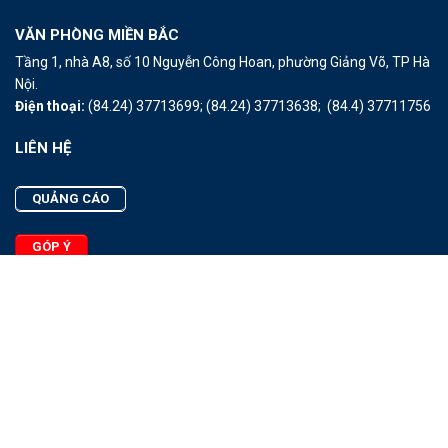
VĂN PHÒNG MIỀN BẮC
Tầng 1, nhà A8, số 10 Nguyễn Công Hoan, phường Giảng Võ, TP Hà
Nội.
Điện thoại:
(84.24) 37713699;
(84.24) 37713638;
(84.4) 37711756
LIÊN HỆ
QUẢNG CÁO
GÓP Ý
LIÊN HỆ
Quảng Cáo
Góp Ý
Facebook