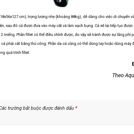
118x56x127 cm), trọng lượng nhẹ (khoảng 88kg), dễ dàng cho việc di chuyển v
iên, sau đó cá được đưa vào máy cắt và làm sạch bụng. Cá sẽ lại tiếp tục được
 2 miếng. Phần fillet có thể điều chỉnh được, do vậy sẽ tránh được sự lãng phí p
a cá phải cắt bằng thủ công. Phần da cá cũng có thể dùng tay hoặc dùng máy đ
g quá trình fillet.
Theo Aquac
Các trường bắt buộc được đánh dấu
*