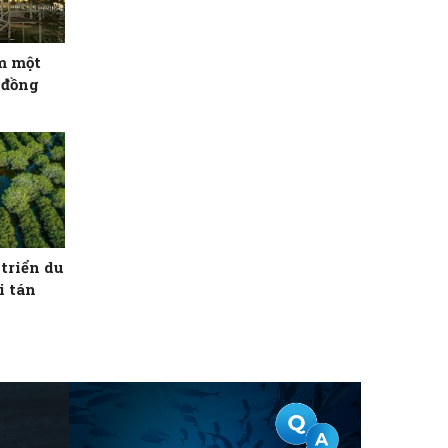
m một
 đồng
triển du
i tán