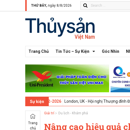
THỨ BẢY,
ngày 8/8/2026
Trang Chủ
Tin Tức – Sự Kiện
Góc Nhìn
N
ứ 13 -
09-02-2026
London, UK - Hội nghị Thượng đỉnh Đổi mới Sáng t
Sự kiện
Giải trí
Du lịch - Khám phá
Trang
Nâng cao hiệu quả c
chủ