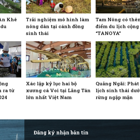
 An Khê
Trải nghiệm mô hình làm
Tam Nông có thê
 du
nông dân tại cánh đồng
điểm du lịch cộng
sinh thái
“TANOYA”
Đồng
Xác lập kỷ lục hai bộ
Quảng Ngãi: Phát 
 ra từ
xương cá Voi tại Lăng Tân
lịch sinh thái dướ
024
lớn nhất Việt Nam
rừng ngập mặn
Đăng ký nhận bản tin