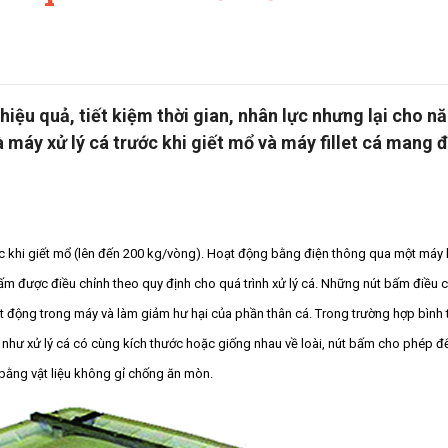
iệu quả, tiết kiệm thời gian, nhân lực nhưng lại cho n
máy xử lý cá trước khi giết mổ và máy fillet cá mang 
rước khi giết mổ (lên đến 200 kg/vòng). Hoạt động bằng điện thông qua một máy
 bấm được điều chỉnh theo quy định cho quá trình xử lý cá. Những nút bấm điều 
động trong máy và làm giảm hư hại của phần thân cá. Trong trường hợp bình 
như xử lý cá có cùng kích thước hoặc giống nhau về loài, nút bấm cho phép để
bằng vật liệu không gỉ chống ăn mòn.