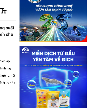
ăng suất
đến cho
 biến áp
chỉnh này
thường, nút
 tối ưu hóa