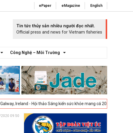
ePaper
eMagazine
English
Tin tức thủy sản nhiều người đọc nhất.
Official press and news for Vietnam fisheries
Công Nghệ – Môi Trường
 - Hội thảo Sáng kiến sức khỏe mang cá 2025 -
23-04-2025
Vigo, Tây B
/2020 09:50