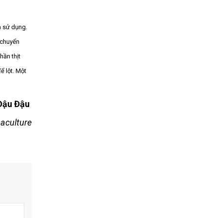
à sử dụng.
 chuyển
hần thịt
ể lột. Một
Đậu Đậu
ulture