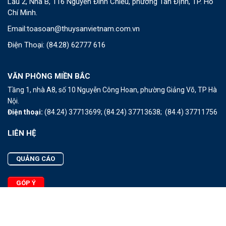
Lầu 2, Nhà B, 116 Nguyễn Đình Chiểu, phường Tân Định, TP. Hồ
Chí Minh.
Email:
toasoan@thuysanvietnam.com.vn
Điện Thoại:
(84.28) 62777 616
VĂN PHÒNG MIỀN BẮC
Tầng 1, nhà A8, số 10 Nguyễn Công Hoan, phường Giảng Võ, TP Hà
Nội.
Điện thoại:
(84.24) 37713699;
(84.24) 37713638;
(84.4) 37711756
LIÊN HỆ
QUẢNG CÁO
GÓP Ý
LIÊN HỆ