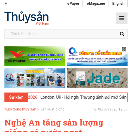
ePaper
eMagazine
English
09-02-2026
London, UK - Hội nghị Thượng đỉnh Đổi mới Sáng tạo tron
Sự kiện
Nuôi trồng thủy sản
Sản xuất giống
T2, 06/07/2020 12:56
Nghệ An tăng sản lượng