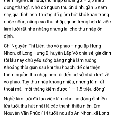
thêm nghề đan lưới, thu nhập khoảng 2 – 2,5 triệu
đồng/tháng”. Nhờ có nguồn thu ổn định, gần 5 năm
nay, gia đình anh Trường đã giảm bớt khó khăn trong
cuộc sống, nâng cao thu nhập, quan trọng hơn là việc
làm lưới rất nhẹ nhàng nhưng lại cho thu nhập ổn
định.
Chị Nguyễn Thị Liên, thợ vô phao – ngụ ấp Hưng
Nhơn, xã Long Hưng B, huyện Lấp Vò chia sẻ, gia đình
tôi lâu nay chủ yếu sống bằng nghề làm ruộng.
Khoảng thời gian sau khi thu hoạch, để cải thiện
thêm nguồn thu nhập nên tôi đến cơ sở nhận lưới về
vô phao. Tuy thu nhập không nhiều, nhưng làm rất
thoải mái, mỗi tháng kiếm được 1 – 1,5 triệu đồng”.
Nghề làm lưới đã tạo việc làm cho lao động ở nhiều
lứa tuổi, thu hút nhất là các thanh thiếu niên. Em
Nguyễn Văn Phúc (14 tuổi) ngụ ấp An Nhơn, xã Long