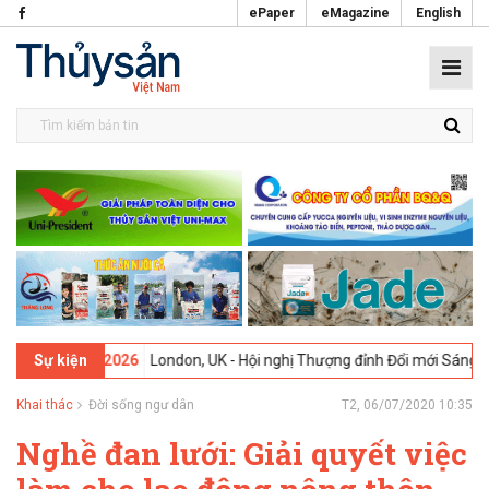
ePaper
eMagazine
English
09-02-2026
London, UK - Hội nghị Thượng đỉnh Đổi mới Sáng tạo tro
Sự kiện
Khai thác
Đời sống ngư dân
T2, 06/07/2020 10:35
Nghề đan lưới: Giải quyết việc