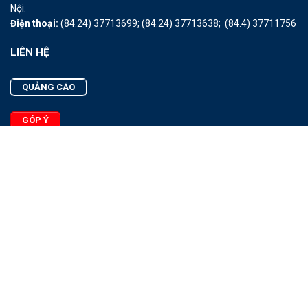
Nội.
Điện thoại:
(84.24) 37713699;
(84.24) 37713638;
(84.4) 37711756
LIÊN HỆ
QUẢNG CÁO
GÓP Ý
LIÊN HỆ
Quảng Cáo
Góp Ý
Facebook
2025 - © Bản quyền thuộc Tạp chí Thủy sản Việt Nam
Cấm sao chép dưới mọi hình thức nếu không có sự chấp thuận
bằng văn bản