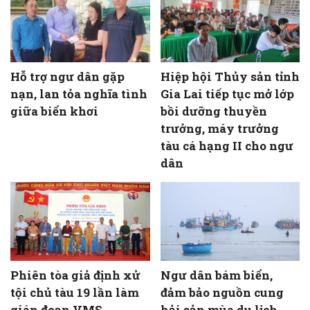
Hỗ trợ ngư dân gặp
Hiệp hội Thủy sản tỉnh
nạn, lan tỏa nghĩa tình
Gia Lai tiếp tục mở lớp
giữa biển khơi
bồi dưỡng thuyền
trưởng, máy trưởng
tàu cá hạng II cho ngư
dân
Phiên tòa giả định xử
Ngư dân bám biển,
tội chủ tàu 19 lần làm
đảm bảo nguồn cung
gián đoạn VMS
hải sản mùa du lịch