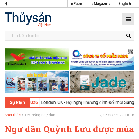
ePaper
eMagazine
English
09-02-2026
London, UK - Hội nghị Thượng đỉnh Đổi mới Sáng tạo tro
Sự kiện
Khai thác
Đời sống ngư dân
T2, 06/07/2020 10:16
Ngư dân Quỳnh Lưu được mùa