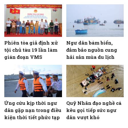
Phiên tòa giả định xử
Ngư dân bám biển,
tội chủ tàu 19 lần làm
đảm bảo nguồn cung
gián đoạn VMS
hải sản mùa du lịch
Ứng cứu kịp thời ngư
Quỹ Nhân đạo nghề cá
dân gặp nạn trong điều
kêu gọi tiếp sức ngư
kiện thời tiết phức tạp
dân vượt khó