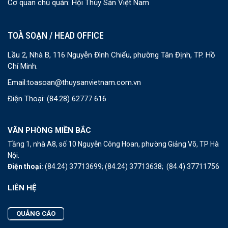
Cơ quan chủ quản: Hội Thủy Sản Việt Nam
TOÀ SOẠN / HEAD OFFICE
Lầu 2, Nhà B, 116 Nguyễn Đình Chiểu, phường Tân Định, TP. Hồ
Chí Minh.
Email:
toasoan@thuysanvietnam.com.vn
Điện Thoại:
(84.28) 62777 616
VĂN PHÒNG MIỀN BẮC
Tầng 1, nhà A8, số 10 Nguyễn Công Hoan, phường Giảng Võ, TP Hà
Nội.
Điện thoại:
(84.24) 37713699;
(84.24) 37713638;
(84.4) 37711756
LIÊN HỆ
QUẢNG CÁO