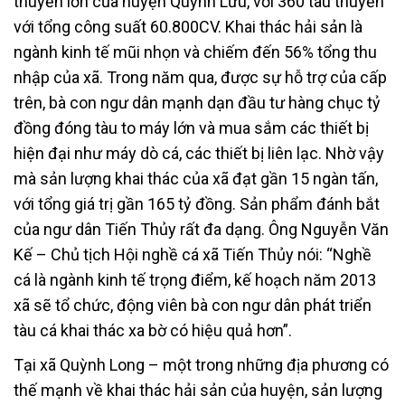
thuyền lớn của huyện Quỳnh Lưu, với 360 tàu thuyền
với tổng công suất 60.800CV. Khai thác hải sản là
ngành kinh tế mũi nhọn và chiếm đến 56% tổng thu
nhập của xã. Trong năm qua, được sự hỗ trợ của cấp
trên, bà con ngư dân mạnh dạn đầu tư hàng chục tỷ
đồng đóng tàu to máy lớn và mua sắm các thiết bị
hiện đại như máy dò cá, các thiết bị liên lạc. Nhờ vậy
mà sản lượng khai thác của xã đạt gần 15 ngàn tấn,
với tổng giá trị gần 165 tỷ đồng. Sản phẩm đánh bắt
của ngư dân Tiến Thủy rất đa dạng. Ông Nguyễn Văn
Kế – Chủ tịch Hội nghề cá xã Tiến Thủy nói: “Nghề
cá là ngành kinh tế trọng điểm, kế hoạch năm 2013
xã sẽ tổ chức, động viên bà con ngư dân phát triển
tàu cá khai thác xa bờ có hiệu quả hơn”.
Tại xã Quỳnh Long – một trong những địa phương có
thế mạnh về khai thác hải sản của huyện, sản lượng