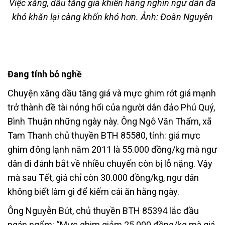
Việc xăng, dầu tăng giá khiến hàng nghìn ngư dân đã
khó khăn lại càng khốn khó hơn. Ảnh: Đoàn Nguyên
Đang tính bỏ nghề
Chuyện xăng dầu tăng giá và mực ghim rớt giá mạnh
trở thành đề tài nóng hổi của người dân đảo Phú Quý,
Bình Thuận những ngày này. Ông Ngô Văn Thẩm, xã
Tam Thanh chủ thuyền BTH 85580, tính: giá mực
ghim đông lạnh năm 2011 là 55.000 đồng/kg mà ngư
dân đi đánh bắt về nhiều chuyến còn bị lỗ nặng. Vậy
mà sau Tết, giá chỉ còn 30.000 đồng/kg, ngư dân
không biết làm gì để kiếm cái ăn hằng ngày.
Ông Nguyễn Bút, chủ thuyền BTH 85394 lắc đầu
ngán ngẩm: “Mực ghim giảm 25.000 đồng/kg mà giá