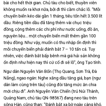
bài cho hết thời gian. Chủ tàu cho biết, thuyền viên
không muốn ra khơi nữa, bởi đi thì cầm chắc lỗ. “Mỗi
chuyến biển kéo dài gần 1 tháng, tiêu tốn hết 3.500 lít
dầu. Riêng tiền dầu đã tăng thêm vài chục triệu
đồng, cộng thêm các chi phí như nước uống, đồ ăn,
nguyên liệu… một chuyến biển mất thêm gần 100
triệu đồng. Như vậy, muốn có thu nhập ổn định thì
mỗi chuyến biển phải đánh bắt 7 – 10 tấn cá. Tuy
nhiên, việc đánh bắt bấp bênh mà giá hải sản không
ổn định như hiện nay thì cứ cố đi sẽ lỗ”, ông Tạo tính.
Ngư dân Nguyễn Văn Bốn (Thọ Quang, Sơn Trà, Đà
Nẵng), ngao ngán: Nghe xăng dầu tăng giá, bạn (ngư
dân làm cùng trên tàu) cũng đòi tăng mức ăn chia
mới chịu đi”. Anh Nguyễn Văn Chiến (trú Núi Thành,
Quảng Nam, chủ tàu QN-98567) đang neo tàu trên
sông Hàn, cũng than: “Đánh bắt xa bờ ngày càng khó,