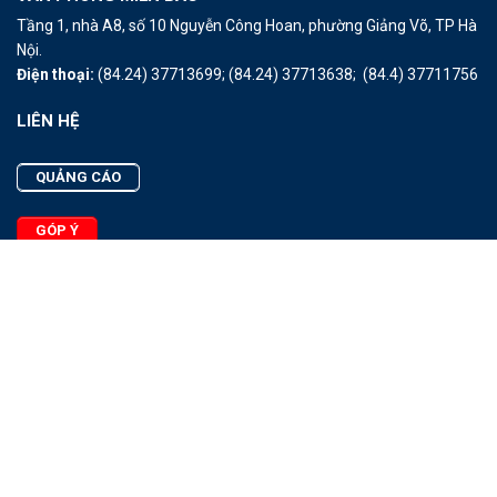
Tầng 1, nhà A8, số 10 Nguyễn Công Hoan, phường Giảng Võ, TP Hà
Nội.
Điện thoại:
(84.24) 37713699;
(84.24) 37713638;
(84.4) 37711756
LIÊN HỆ
QUẢNG CÁO
GÓP Ý
LIÊN HỆ
Quảng Cáo
Góp Ý
Facebook
2025 - © Bản quyền thuộc Tạp chí Thủy sản Việt Nam