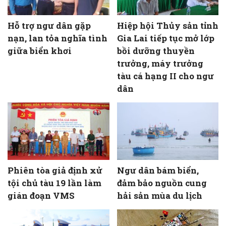
Hỗ trợ ngư dân gặp
Hiệp hội Thủy sản tỉnh
nạn, lan tỏa nghĩa tình
Gia Lai tiếp tục mở lớp
giữa biển khơi
bồi dưỡng thuyền
trưởng, máy trưởng
tàu cá hạng II cho ngư
dân
Phiên tòa giả định xử
Ngư dân bám biển,
tội chủ tàu 19 lần làm
đảm bảo nguồn cung
gián đoạn VMS
hải sản mùa du lịch