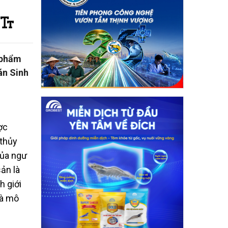
 phẩm
án Sinh
ợc
 thủy
của ngư
ản là
h giới
là mô