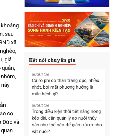
m khoảng
n, sau
UBND xã
 nghèo,
, giá
Kết nối chuyên gia
o quản,
h nhóm,
06/08/2026
Cá rô phi có thân trắng đục, nhiều
h này
nhớt, bơi mất phương hướng là
mắc bệnh gì?
sản
06/08/2026
Trong điều kiện thời tiết nắng nóng
tạo cơ
kéo dài, cần quản lý ao nuôi thủy
ệp Đức và
sản như thế nào để giảm rủi ro cho
i quan
vật nuôi?