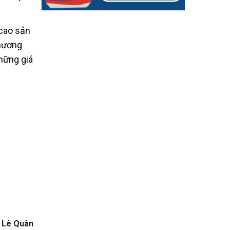
 cao sản
phương
hững giá
Lê Quân