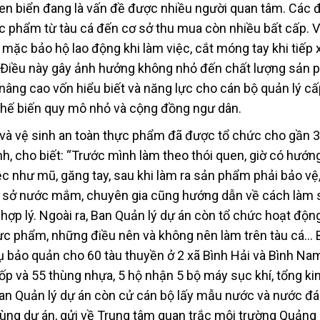
en biển đang là vấn đề được nhiều người quan tâm. Các đ
c phẩm từ tàu cá đến cơ sở thu mua còn nhiều bất cấp. V
mặc bảo hộ lao động khi làm việc, cắt móng tay khi tiếp 
Điều này gây ảnh hưởng không nhỏ đến chất lượng sản 
nâng cao vốn hiểu biết và năng lực cho cán bộ quản lý cấ
 chế biến quy mô nhỏ và cộng đồng ngư dân.
 và vệ sinh an toàn thực phẩm đã được tổ chức cho gần 
nh, cho biết: “Trước mình làm theo thói quen, giờ có hướng
iệc như mũ, găng tay, sau khi làm ra sản phẩm phải bảo vệ
cơ sở nước mắm, chuyên gia cũng hướng dẫn về cách làm 
hợp lý. Ngoài ra, Ban Quản lý dự án còn tổ chức hoạt độn
hực phẩm, những điều nên và không nên làm trên tàu cá… 
ụ bảo quản cho 60 tàu thuyền ở 2 xã Bình Hải và Bình Na
p và 55 thùng nhựa, 5 hộ nhận 5 bộ máy sục khí, tổng kin
an Quản lý dự án còn cử cán bộ lấy mẫu nước và nước đá 
vùng dự án, gửi về Trung tâm quan trắc môi trường Quảng