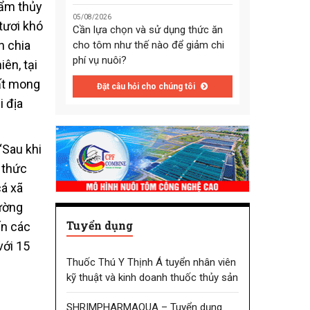
hẩm thủy
05/08/2026
tươi khó
Cần lựa chọn và sử dụng thức ăn
 chia
cho tôm như thế nào để giảm chi
phí vụ nuôi?
ên, tại
rất mong
Đặt câu hỏi cho chúng tôi
i địa
“Sau khi
 thức
cá xã
ường
Tuyển dụng
ến các
với 15
Thuốc Thú Y Thịnh Á tuyển nhân viên
kỹ thuật và kinh doanh thuốc thủy sản
SHRIMPHARMAQUA – Tuyển dụng