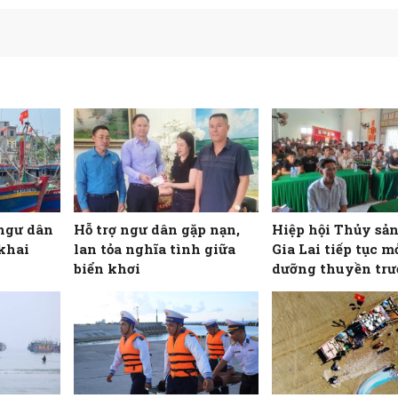
ngư dân
Hỗ trợ ngư dân gặp nạn,
Hiệp hội Thủy sản
khai
lan tỏa nghĩa tình giữa
Gia Lai tiếp tục m
biển khơi
dưỡng thuyền trư
máy trưởng tàu cá
cho ngư dân