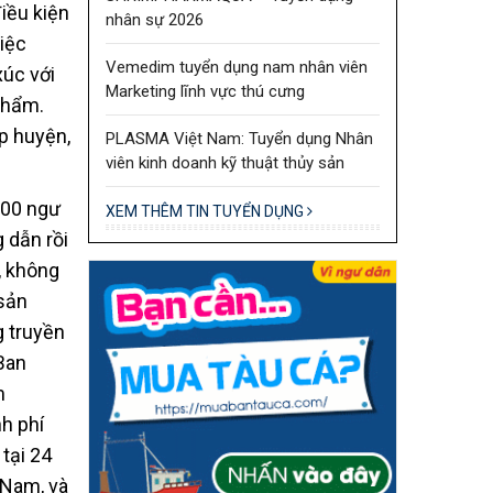
iều kiện
nhân sự 2026
iệc
Vemedim tuyển dụng nam nhân viên
xúc với
Marketing lĩnh vực thú cưng
phẩm.
p huyện,
PLASMA Việt Nam: Tuyển dụng Nhân
viên kinh doanh kỹ thuật thủy sản
300 ngư
XEM THÊM TIN TUYỂN DỤNG
 dẫn rồi
, không
sản
g truyền
Ban
m
h phí
tại 24
 Nam, và