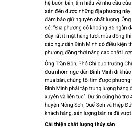
hệ buôn bán, tìm hiểu về nhu cầu của
sản đến được những địa phương này t
đảm bảo giữ nguyên chất lượng. Ôn
sẻ: “Địa phương có khoảng 35 ngàn dâ
đây rất ít mặt hàng tươi, mùa đông thì
các ngư dân Bình Minh có điều kiện th
phương, đồng thời nâng cao chất lượ
Ông Trần Bốn, Phó Chi cục trưởng Chi
đưa nhóm ngư dân Bình Minh đi khảo s
mua bán, chúng tôi tìm được phương t
Bình Minh phải tập trung lượng hàng
xuyên và liên tục”. Dự án cũng hỗ tr
huyện Nông Sơn, Quế Sơn và Hiệp Đức.
khách hàng, sản lượng bán ra đã vượt 
Cải thiện chất lượng thủy sản