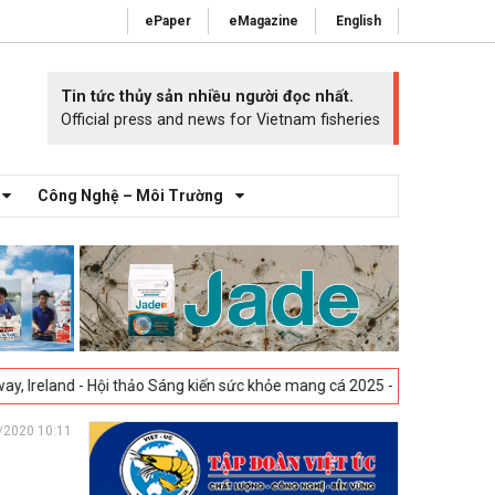
ePaper
eMagazine
English
Tin tức thủy sản nhiều người đọc nhất.
Official press and news for Vietnam fisheries
Công Nghệ – Môi Trường
Sáng kiến sức khỏe mang cá 2025 -
23-04-2025
Vigo, Tây Ban Nha - Tri
/2020 10:11