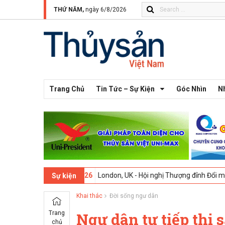
THỨ NĂM,
ngày 6/8/2026
Trang Chủ
Tin Tức – Sự Kiện
Góc Nhìn
N
-2026
London, UK - Hội nghị Thượng đỉnh Đổi mới Sáng tạo trong Ngà
Sự kiện
Khai thác
Đời sống ngư dân
Trang
Ngư dân tự tiếp thị
chủ