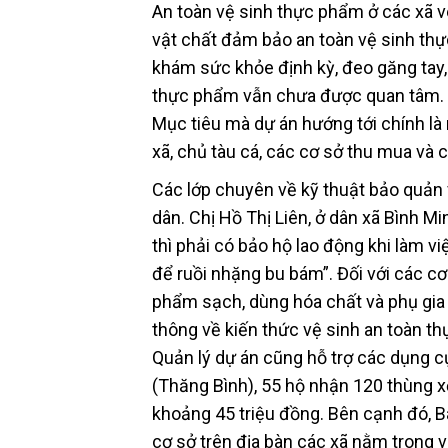
An toàn vệ sinh thực phẩm ở các xã v
vật chất đảm bảo an toàn vệ sinh thự
khám sức khỏe định kỳ, đeo găng tay, 
thực phẩm vẫn chưa được quan tâm. 
Mục tiêu mà dự án hướng tới chính là 
xã, chủ tàu cá, các cơ sở thu mua và
Các lớp chuyên về kỹ thuật bảo quản
dân. Chị Hồ Thị Liên, ở dân xã Bình Mi
thì phải có bảo hộ lao động khi làm v
để ruồi nhặng bu bám”. Đối với các 
phẩm sạch, dùng hóa chất và phụ gia 
thông về kiến thức vệ sinh an toàn t
Quản lý dự án cũng hỗ trợ các dụng c
(Thăng Bình), 55 hộ nhận 120 thùng xố
khoảng 45 triệu đồng. Bên cạnh đó, B
cơ sở trên địa bàn các xã nằm trong 