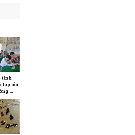
 tỉnh
ở lớp bồi
ởng,
 hạng II