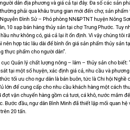
 người dân địa phương và giá cả tại đây. Đa số các sản p
hường phải qua khâu trung gian mới đến chợ, sản phẩm 
g Nguyễn Đình Sử – Phó phòng NN&PTNT huyện Nông Sơn
n, 10 sạp bán hàng thủy sản tại chợ Trung Phước. Tuy nhi
 hầu như không có, giá cả lại ít ổn định. Vì vậy chúng tôi 
ì nên hợp tác lâu dài để bình ổn giá sản phẩm thủy sản tạ
ng thực phẩm cho người dân”.
 cục Quản lý chất lượng nông – lâm – thủy sản cho biết: 
át tại một số huyện, xác định giá cả, nhu cầu và phương
hức tối ưu cho ngư dân là bán buôn, tức là Chi hội Nghề 
 đủ lớn để cung cấp cho nhu cầu khách hàng một cách th
ợ 4 đợt vận chuyển hàng gồm cá tươi, cá khô, nước mắm đ
 Bước đầu, ngư dân Bình Minh đã thiết lập mối quan hệ 
trên 20 tấn.