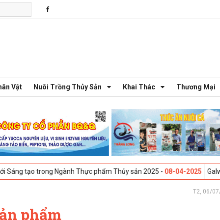
hân Vật
Nuôi Trồng Thủy Sản
Khai Thác
Thương Mại
nh Thực phẩm Thủy sản 2025 -
08-04-2025
Galway, Ireland - Hội thảo 
T2, 06/07
 sản phẩm