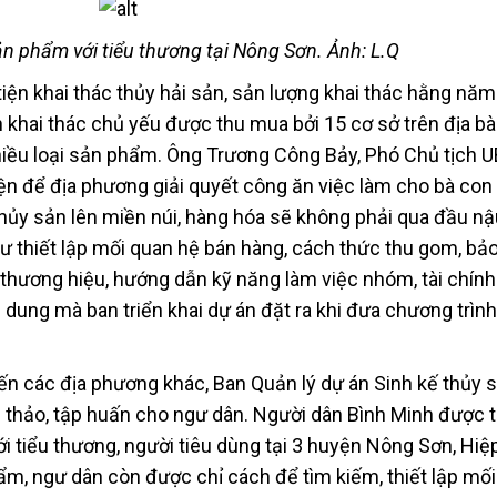
ản phẩm với tiểu thương tại Nông Sơn. Ảnh: L.Q
iện khai thác thủy hải sản, sản lượng khai thác hằng nă
n khai thác chủ yếu được thu mua bởi 15 cơ sở trên địa bà
nhiều loại sản phẩm. Ông Trương Công Bảy, Phó Chủ tịch 
iện để địa phương giải quyết công ăn việc làm cho bà con
hủy sản lên miền núi, hàng hóa sẽ không phải qua đầu nậu
ư thiết lập mối quan hệ bán hàng, cách thức thu gom, bả
ý thương hiệu, hướng dẫn kỹ năng làm việc nhóm, tài chín
i dung mà ban triển khai dự án đặt ra khi đưa chương trìn
n các địa phương khác, Ban Quản lý dự án Sinh kế thủy 
 thảo, tập huấn cho ngư dân. Người dân Bình Minh được 
với tiểu thương, người tiêu dùng tại 3 huyện Nông Sơn, Hi
hẩm, ngư dân còn được chỉ cách để tìm kiếm, thiết lập mố