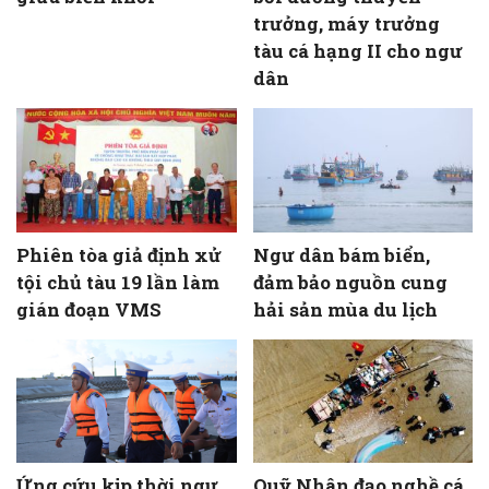
trưởng, máy trưởng
tàu cá hạng II cho ngư
dân
Phiên tòa giả định xử
Ngư dân bám biển,
tội chủ tàu 19 lần làm
đảm bảo nguồn cung
gián đoạn VMS
hải sản mùa du lịch
Ứng cứu kịp thời ngư
Quỹ Nhân đạo nghề cá