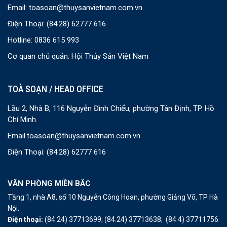
Email:
toasoan@thuysanvietnam.com.vn
Điện Thoại:
(84.28) 62777 616
Hotline: 0836 615 993
Cơ quan chủ quản: Hội Thủy Sản Việt Nam
TOÀ SOẠN / HEAD OFFICE
Lầu 2, Nhà B, 116 Nguyễn Đình Chiểu, phường Tân Định, TP. Hồ
Chí Minh.
Email:
toasoan@thuysanvietnam.com.vn
Điện Thoại:
(84.28) 62777 616
VĂN PHÒNG MIỀN BẮC
Tầng 1, nhà A8, số 10 Nguyễn Công Hoan, phường Giảng Võ, TP Hà
Nội.
Điện thoại:
(84.24) 37713699;
(84.24) 37713638;
(84.4) 37711756