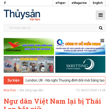
ePaper
eMagazine
English
02-2026
London, UK - Hội nghị Thượng đỉnh Đổi mới Sáng tạo trong N
Sự kiện
Khai thác
Đời sống ngư dân
T2, 06/07/2020 12:28
Ngư dân Việt Nam lại bị Thái