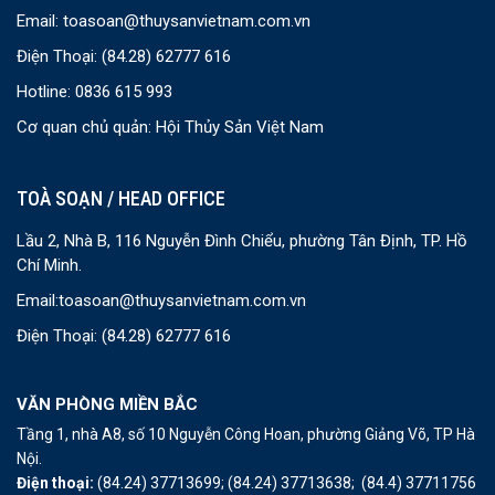
Email:
toasoan@thuysanvietnam.com.vn
Điện Thoại:
(84.28) 62777 616
Hotline: 0836 615 993
Cơ quan chủ quản: Hội Thủy Sản Việt Nam
TOÀ SOẠN / HEAD OFFICE
Lầu 2, Nhà B, 116 Nguyễn Đình Chiểu, phường Tân Định, TP. Hồ
Chí Minh.
Email:
toasoan@thuysanvietnam.com.vn
Điện Thoại:
(84.28) 62777 616
VĂN PHÒNG MIỀN BẮC
Tầng 1, nhà A8, số 10 Nguyễn Công Hoan, phường Giảng Võ, TP Hà
Nội.
Điện thoại:
(84.24) 37713699;
(84.24) 37713638;
(84.4) 37711756