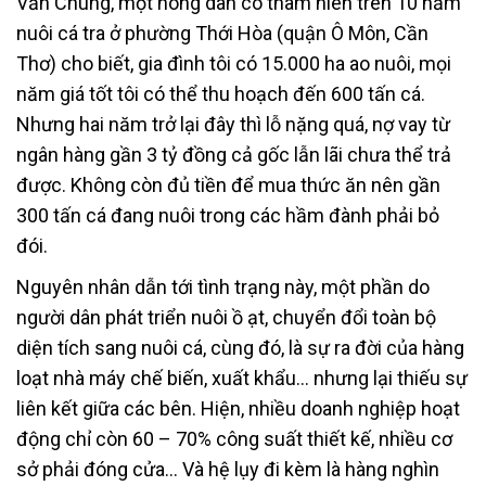
Văn Chung, một nông dân có thâm niên trên 10 năm
nuôi cá tra ở phường Thới Hòa (quận Ô Môn, Cần
Thơ) cho biết, gia đình tôi có 15.000 ha ao nuôi, mọi
năm giá tốt tôi có thể thu hoạch đến 600 tấn cá.
Nhưng hai năm trở lại đây thì lỗ nặng quá, nợ vay từ
ngân hàng gần 3 tỷ đồng cả gốc lẫn lãi chưa thể trả
được. Không còn đủ tiền để mua thức ăn nên gần
300 tấn cá đang nuôi trong các hầm đành phải bỏ
đói.
Nguyên nhân dẫn tới tình trạng này, một phần do
người dân phát triển nuôi ồ ạt, chuyển đổi toàn bộ
diện tích sang nuôi cá, cùng đó, là sự ra đời của hàng
loạt nhà máy chế biến, xuất khẩu… nhưng lại thiếu sự
liên kết giữa các bên. Hiện, nhiều doanh nghiệp hoạt
động chỉ còn 60 – 70% công suất thiết kế, nhiều cơ
sở phải đóng cửa… Và hệ lụy đi kèm là hàng nghìn