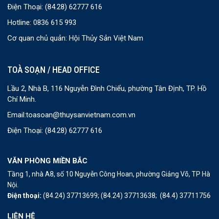
Điện Thoại:
(84.28) 62777 616
Hotline: 0836 615 993
Cơ quan chủ quản: Hội Thủy Sản Việt Nam
TOÀ SOẠN / HEAD OFFICE
Lầu 2, Nhà B, 116 Nguyễn Đình Chiểu, phường Tân Định, TP. Hồ
Chí Minh.
Email:
toasoan@thuysanvietnam.com.vn
Điện Thoại:
(84.28) 62777 616
VĂN PHÒNG MIỀN BẮC
Tầng 1, nhà A8, số 10 Nguyễn Công Hoan, phường Giảng Võ, TP Hà
Nội.
Điện thoại:
(84.24) 37713699;
(84.24) 37713638;
(84.4) 37711756
LIÊN HỆ