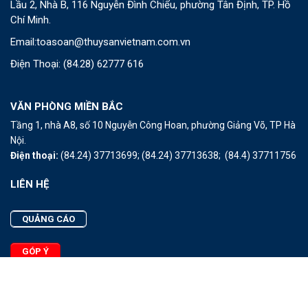
Lầu 2, Nhà B, 116 Nguyễn Đình Chiểu, phường Tân Định, TP. Hồ
Chí Minh.
Email:
toasoan@thuysanvietnam.com.vn
Điện Thoại:
(84.28) 62777 616
VĂN PHÒNG MIỀN BẮC
Tầng 1, nhà A8, số 10 Nguyễn Công Hoan, phường Giảng Võ, TP Hà
Nội.
Điện thoại:
(84.24) 37713699;
(84.24) 37713638;
(84.4) 37711756
LIÊN HỆ
QUẢNG CÁO
GÓP Ý
LIÊN HỆ