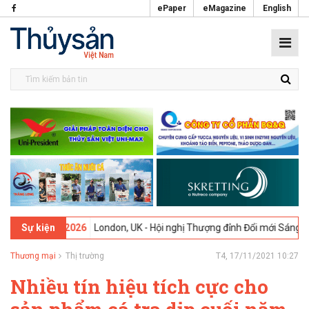
ePaper
eMagazine
English
9-02-2026
London, UK - Hội nghị Thượng đỉnh Đổi mới Sáng tạo tron
Sự kiện
Thương mại
Thị trường
T4, 17/11/2021 10:27
Nhiều tín hiệu tích cực cho